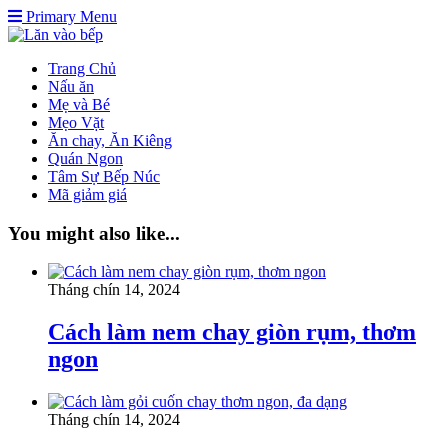
momwrites
handshose
non liner
Autoplex
PT Sheng Yue Industry Indonesia
Tren rambut pria
PaceSal Vibes
Inspirasi Hidup Bahagia
5 Tren Desain Grafis | Kobra Insight
Resurge Vintage - Eksplorasi Passion, Tren, dan Inspirasi Lintas Zaman
Dunia Baking, Tren Roti, dan Inspirasi Kuliner - MaggieBreads
Tribun Warga | Suara Rakyat, Kabar Nyata.
Lensa Masyarakat
Lensa Global
Muscle Old School
gacor
slot
link gacor
Akar Peluang
Sinyal Cuan
Jejaring Hoki
Profit Bisnis
Pilar Profit
Arus Dana
Wiraforia
Lentera Publik
Catatan Bumi
Info Warga
Ruang Ulas
Kabar Vision
Suara Digital
Jejak Literasi
Pusat Naratif
slot gacor
slot gacor
slot gacor
Paradis Perdu
KKCN News
Dai Kuan Bei
Somist Institute
Cari Fakta
MIMI News
Topik Panas
Hot Selebriti
Kilas Kabar
Portal Usaha
situs gacor
sensasi gacor
pola gacor
mimislot gacor
slot gacor
situs gacor
link gacor
mimislot terpercaya
sensasi gacor
pola slot gacor
mimi slot gacor
slot gacor
situs gacor
link gacor
Primary Menu
Trang Chủ
Nấu ăn
Mẹ và Bé
Mẹo Vặt
Ăn chay, Ăn Kiêng
Quán Ngon
Tâm Sự Bếp Núc
Mã giảm giá
You might also like...
Tháng chín 14, 2024
Cách làm nem chay giòn rụm, thơm
ngon
Tháng chín 14, 2024