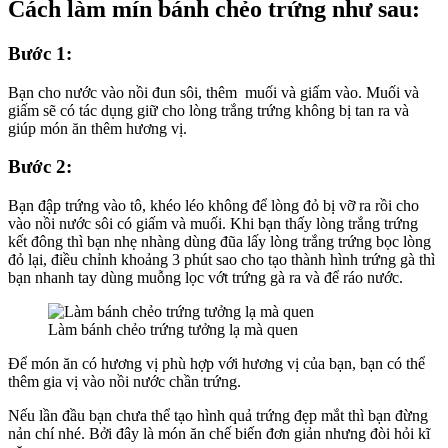
Cách làm mín bánh chẻo trứng như sau:
Bước 1:
Bạn cho nước vào nồi đun sôi, thêm muối và giấm vào. Muối và
giấm sẽ có tác dụng giữ cho lòng trắng trứng không bị tan ra và
giúp món ăn thêm hương vị.
Bước 2:
Bạn đập trứng vào tô, khéo léo không để lòng đỏ bị vỡ ra rồi cho
vào nồi nước sôi có giấm và muối. Khi bạn thấy lòng trắng trứng
kết đông thì bạn nhẹ nhàng dùng đũa lấy lòng trắng trứng bọc lòng
đỏ lại, điều chỉnh khoảng 3 phút sao cho tạo thành hình trứng gà thì
bạn nhanh tay dùng muỗng lọc vớt trứng gà ra và để ráo nước.
Làm bánh chẻo trứng tưởng lạ mà quen
Để món ăn có hương vị phù hợp với hương vị của bạn, bạn có thể
thêm gia vị vào nồi nước chần trứng.
Nếu lần đầu bạn chưa thể tạo hình quả trứng đẹp mắt thì bạn đừng
nản chí nhé. Bởi đây là món ăn chế biến đơn giản nhưng đòi hỏi kĩ