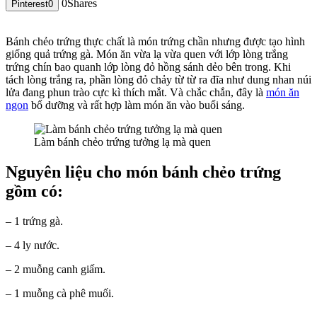
0
Shares
Pinterest
0
Bánh chẻo trứng thực chất là món trứng chần nhưng được tạo hình
giống quả trứng gà. Món ăn vừa lạ vừa quen với lớp lòng trắng
trứng chín bao quanh lớp lòng đỏ hồng sánh dẻo bên trong. Khi
tách lòng trắng ra, phần lòng đỏ chảy từ từ ra đĩa như dung nhan núi
lửa đang phun trào cực kì thích mắt. Và chắc chắn, đây là
món ăn
ngon
bổ dưỡng và rất hợp làm món ăn vào buổi sáng.
Làm bánh chẻo trứng tưởng lạ mà quen
Nguyên liệu cho món bánh chẻo trứng
gồm có:
– 1 trứng gà.
– 4 ly nước.
– 2 muỗng canh giấm.
– 1 muỗng cà phê muối.