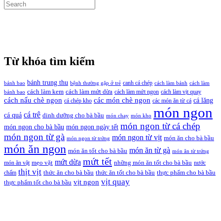
Từ khóa tìm kiếm
bánh trung thu
canh cá chép
bệnh thường gặp ở trẻ
cách làm bánh
bánh bao
cách làm
cách làm kem
cách làm mứt dừa
cách làm mứt ngon
cách làm vịt quay
bánh bao
cách nấu chè ngon
các món chè ngon
cá lăng
cá chép kho
các món ăn từ cá
món ngon
cá trê
cá quả
dinh dưỡng cho bà bầu
món kho
món chay
món ngon từ cá chép
món ngon cho bà bầu
món ngon ngày tết
món ngon từ gà
món ngon từ vịt
món ăn cho bà bầu
món ngon từ trứng
món ăn ngon
món ăn từ gà
món ăn tốt cho bà bầu
món ăn từ trứng
mứt tết
mứt dừa
mẹo vặt
những món ăn tốt cho bà bầu
món ăn vặt
nước
thịt vịt
thức ăn cho bà bầu
thức ăn tốt cho bà bầu
thực phẩm cho bà bầu
chấm
vịt quay
vịt ngon
thực phẩm tốt cho bà bầu