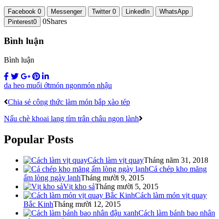
Facebook
0
Messenger
Twitter
0
LinkedIn
WhatsApp
0
Shares
Pinterest
0
Bình luận
Bình luận
da heo muối ớt
món ngon
món nhậu
Chia sẻ công thức làm món bắp xào tép
Nấu chè khoai lang tím trân châu ngon lành
Popular Posts
Cách làm vịt quay
Tháng năm 31, 2018
Cá chép kho măng
ấm lòng ngày lạnh
Tháng mười 9, 2015
Vịt kho sả
Tháng mười 5, 2015
Cách làm món vịt quay
Bắc Kinh
Tháng mười 12, 2015
Cách làm bánh bao nhân