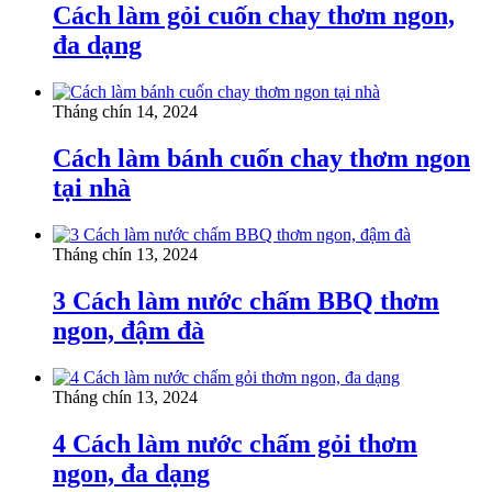
Cách làm gỏi cuốn chay thơm ngon,
đa dạng
Tháng chín 14, 2024
Cách làm bánh cuốn chay thơm ngon
tại nhà
Tháng chín 13, 2024
3 Cách làm nước chấm BBQ thơm
ngon, đậm đà
Tháng chín 13, 2024
4 Cách làm nước chấm gỏi thơm
ngon, đa dạng