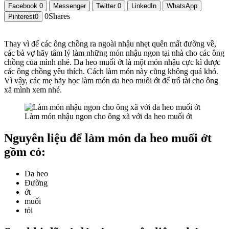
Facebook
0
Messenger
Twitter
0
LinkedIn
WhatsApp
0
Shares
Pinterest
0
Thay vì để các ông chồng ra ngoài nhậu nhẹt quên mất đường về,
các bà vợ hãy tâm lý làm những món nhậu ngon tại nhà cho các ông
chồng của mình nhé. Da heo muối ớt là một món nhậu cực kì được
các ông chồng yêu thích. Cách làm món này cũng không quá khó.
Vì vậy, các mẹ hãy học làm món da heo muối ớt để trổ tài cho ông
xã mình xem nhé.
Làm món nhậu ngon cho ông xã với da heo muối ớt
Nguyên liệu để làm món da heo muối ớt
gồm có:
Da heo
Đường
ớt
muối
tỏi