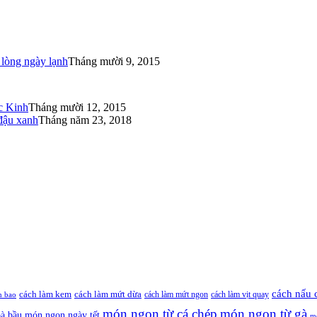
lòng ngày lạnh
Tháng mười 9, 2015
c Kinh
Tháng mười 12, 2015
đậu xanh
Tháng năm 23, 2018
cách nấu 
cách làm kem
cách làm mứt dừa
cách làm mứt ngon
cách làm vịt quay
h bao
món ngon từ cá chép
món ngon từ gà
à bầu
món ngon ngày tết
m