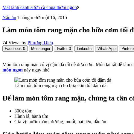
Mát lành canh sườn cà chua thơm ngon
Nấu ăn
Tháng mười một 16, 2015
Làm món tôm rang mặn cho bữa cơm tối 
74 Views
by
Phương Diện
Facebook
0
Messenger
Twitter
0
LinkedIn
WhatsApp
Pintere
Món tôm rang mặn có vị đậm đà rất dễ đưa cơm. Món lại rất dễ làm c
món ngon
này ngay nhé.
Làm món tôm rang mặn cho bữa cơm tối đậm đà
Để làm món tôm rang mặn, chúng ta cần có
300g tôm
Hành lá, hành tím
Gia vị: nước mắm, đường, muối, hạt tiêu, dầu ăn