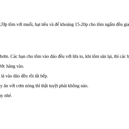
 Ướp tôm với muối, hạt tiêu và để khoảng 15-20p cho tôm ngấm đều gia
thơm. Các bạn cho tôm vào đảo đều với lửa to, khi tôm săn lại, thì c
ước hàng vào.
lá vào đảo đều rồi tắt bếp.
 ăn với cơm nóng thì thật tuyệt phải không nào.
y nhé.