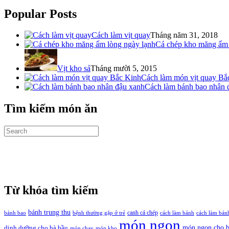
Popular Posts
Cách làm vịt quay
Tháng năm 31, 2018
Cá chép kho măng ấm 
Vịt kho sả
Tháng mười 5, 2015
Cách làm món vịt quay Bắ
Cách làm bánh bao nhân 
Tìm kiếm món ăn
Từ khóa tìm kiếm
bánh trung thu
canh cá chép
bệnh thường gặp ở trẻ
cách làm bánh
bánh bao
cách làm bán
món ngon
dinh dưỡng cho bà bầu
món ngon cho b
món kho
món chay