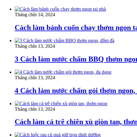
Tháng chín 14, 2024
Cách làm bánh cuốn chay thơm ngon t
Tháng chín 13, 2024
3 Cách làm nước chấm BBQ thơm ngo
Tháng chín 13, 2024
4 Cách làm nước chấm gỏi thơm ngon,
Tháng chín 13, 2024
Cách làm cá trê chiên xù giòn tan, th