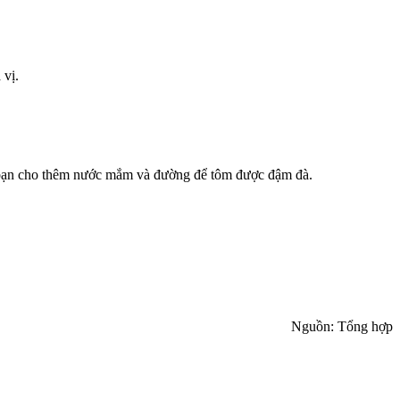
 vị.
ác bạn cho thêm nước mắm và đường để tôm được đậm đà.
Nguồn: Tổng hợp