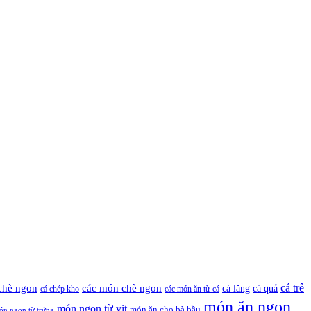
cá trê
chè ngon
các món chè ngon
cá lăng
cá quả
cá chép kho
các món ăn từ cá
món ăn ngon
món ngon từ vịt
món ăn cho bà bầu
ón ngon từ trứng