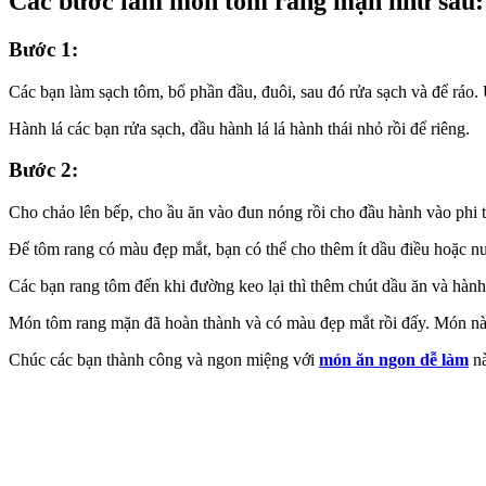
Các bước làm món tôm rang mặn như sau:
Bước 1:
Các bạn làm sạch tôm, bổ phần đầu, đuôi, sau đó rửa sạch và để ráo.
Hành lá các bạn rửa sạch, đầu hành lá lá hành thái nhỏ rồi để riêng.
Bước 2:
Cho chảo lên bếp, cho ầu ăn vào đun nóng rồi cho đầu hành vào phi 
Để tôm rang có màu đẹp mắt, bạn có thể cho thêm ít dầu điều hoặc n
Các bạn rang tôm đến khi đường keo lại thì thêm chút dầu ăn và hành 
Món tôm rang mặn đã hoàn thành và có màu đẹp mắt rồi đấy. Món này
Chúc các bạn thành công và ngon miệng với
món ăn ngon dễ làm
nà