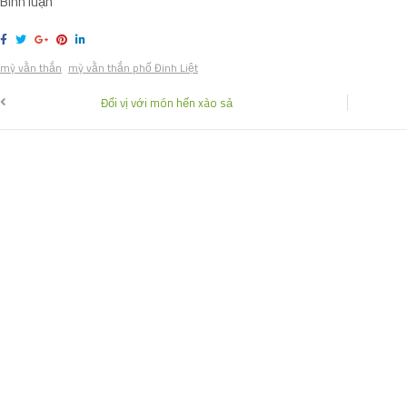
Bình luận
mỳ vằn thắn
mỳ vằn thắn phố Đinh Liệt
Đổi vị với món hến xào sả