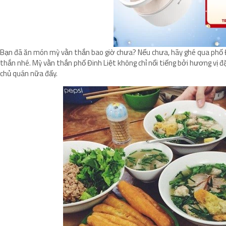
Bạn đã ăn món mỳ vằn thắn bao giờ chưa? Nếu chưa, hãy ghé qua phố 
thắn nhé. Mỳ vằn thắn phố Đinh Liệt không chỉ nổi tiếng bởi hương vị đ
chủ quán nữa đấy.