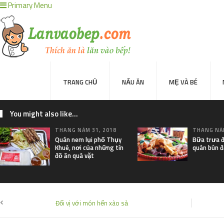
momwrites
handshose
non liner
Autoplex
PT Sheng Yue Industry Indonesia
Tren rambut pria
PaceSal Vibes
Inspirasi Hidup Bahagia
5 Tren Desain Grafis | Kobra Insight
Resurge Vintage - Eksplorasi Passion, Tren, dan Inspirasi Lintas Zaman
Dunia Baking, Tren Roti, dan Inspirasi Kuliner - MaggieBreads
Tribun Warga | Suara Rakyat, Kabar Nyata.
Lensa Masyarakat
Lensa Global
Muscle Old School
gacor
slot
link gacor
Akar Peluang
Sinyal Cuan
Jejaring Hoki
Profit Bisnis
Pilar Profit
Arus Dana
Wiraforia
Lentera Publik
Catatan Bumi
Info Warga
Ruang Ulas
Kabar Vision
Suara Digital
Jejak Literasi
Pusat Naratif
slot gacor
slot gacor
slot gacor
Paradis Perdu
KKCN News
Dai Kuan Bei
Somist Institute
Cari Fakta
MIMI News
Topik Panas
Hot Selebriti
Kilas Kabar
Portal Usaha
situs gacor
sensasi gacor
pola gacor
mimislot gacor
slot gacor
situs gacor
link gacor
mimislot terpercaya
sensasi gacor
pola slot gacor
mimi slot gacor
slot gacor
situs gacor
link gacor
Primary Menu
TRANG CHỦ
NẤU ĂN
MẸ VÀ BÉ
You might also like...
THÁNG NĂM 31, 2018
THÁNG NĂM
Quán nem lụi phố Thụy
Bữa trưa đ
Khuê, nơi của những tín
quán bún 
đồ ăn quà vặt
Đổi vị với món hến xào sả