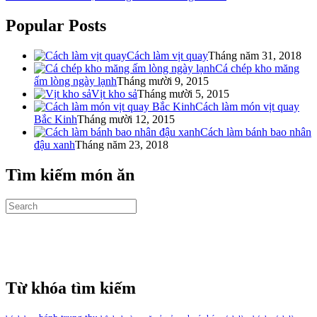
Popular Posts
Cách làm vịt quay
Tháng năm 31, 2018
Cá chép kho măng
ấm lòng ngày lạnh
Tháng mười 9, 2015
Vịt kho sả
Tháng mười 5, 2015
Cách làm món vịt quay
Bắc Kinh
Tháng mười 12, 2015
Cách làm bánh bao nhân
đậu xanh
Tháng năm 23, 2018
Tìm kiếm món ăn
Từ khóa tìm kiếm