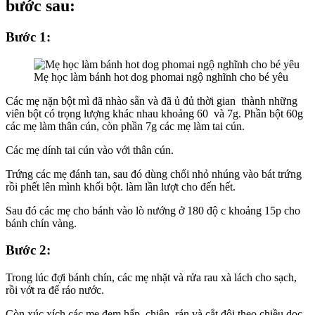
bước sau:
Bước 1:
Mẹ học làm bánh hot dog phomai ngộ nghĩnh cho bé yêu
Các mẹ nặn bột mì đã nhào sẵn và đã ủ đủ thời gian thành những
viên bột có trọng lượng khác nhau khoảng 60 và 7g. Phần bột 60g
các mẹ làm thân cún, còn phần 7g các mẹ làm tai cún.
Các mẹ dính tai cún vào với thân cún.
Trứng các mẹ đánh tan, sau đó dùng chổi nhỏ nhúng vào bát trứng
rồi phết lên mình khối bột. làm lần lượt cho đến hết.
Sau đó các mẹ cho bánh vào lò nướng ở 180 độ c khoảng 15p cho
bánh chín vàng.
Bước 2:
Trong lúc đợi bánh chín, các mẹ nhặt và rửa rau xà lách cho sạch,
rồi vớt ra để ráo nước.
Còn xúc xích các mẹ đem hấp, chiên, rán và cắt đôi theo chiều dọc