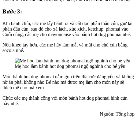
Bước 3:
Khi bánh chín, các mẹ lấy bánh ra và cắt dọc phần thân cún, giữ lại
phần đầu cún, sau đó cho xà lách, xúc xích, ketchup, phomai vào.
Cuối cùng, các mẹ cho mayonnaise vào bánh hot dog phomai nhé.
Nếu khéo tay hơn, các mẹ hãy làm mắt và mũi cho chú cún bằng
socola nhé.
Mẹ học làm bánh hot dog phomai ngộ nghĩnh cho bé yêu
Món bánh hot dog phomai nằm gọn trên đĩa cực đáng yêu và không
nỡ ăn phải không nào.Bé nào mà được mẹ làm cho món này sẽ
thích mê cho mà xem.
Chúc các mẹ thành công với món bánh hot dog phomai hình cún
này nhé.
Nguồn: Tổng hợp