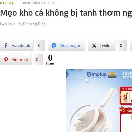
MẸO VẶT
THÁNG NĂM 23, 2018
Mẹo kho cá không bị tanh thơm n
84 Views
by
Phương Diện
Facebook
0
Messenger
Twitter
0
0
Pinterest
0
Shares