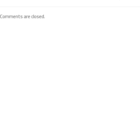
Comments are closed.