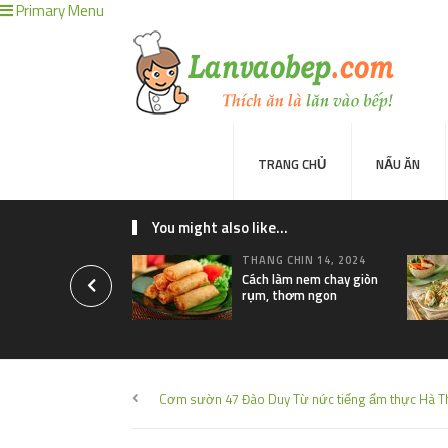
momwrites
handshose
non liner
Autoplex
PT Sheng Yue Industry Indonesia
Tren rambut pria
PaceSal Vibes
Inspirasi Hidup Bahagia
5 Tren Desain Grafis | Kobra Insight
Resurge Vintage - Eksplorasi Passion, Tren, dan Inspirasi Lintas Zaman
Dunia Baking, Tren Roti, dan Inspirasi Kuliner - MaggieBreads
Tribun Warga | Suara Rakyat, Kabar Nyata.
Lensa Masyarakat
Lensa Global
Muscle Old School
gacor
slot
link gacor
Akar Peluang
Sinyal Cuan
Jejaring Hoki
Profit Bisnis
Pilar Profit
Arus Dana
Wiraforia
Lentera Publik
Catatan Bumi
Info Warga
Ruang Ulas
Kabar Vision
Suara Digital
Jejak Literasi
Pusat Naratif
slot gacor
slot gacor
slot gacor
Paradis Perdu
KKCN News
Dai Kuan Bei
Somist Institute
Cari Fakta
MIMI News
Topik Panas
Hot Selebriti
Kilas Kabar
Portal Usaha
situs gacor
sensasi gacor
pola gacor
mimislot gacor
slot gacor
situs gacor
link gacor
mimislot terpercaya
sensasi gacor
pola slot gacor
mimi slot gacor
slot gacor
situs gacor
link gacor
Primary Menu
TRANG CHỦ
NẤU ĂN
You might also like...
THÁNG CHÍN 14, 2024
Cách làm nem chay giòn
rụm, thơm ngon
Cơm sườn 47 Đào Duy Từ nức tiếng ẩm thực Hà T