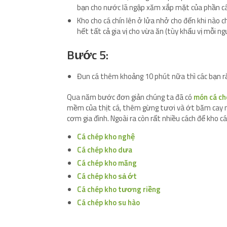
bạn cho nước lã ngập xăm xắp mặt của phần cá
Kho cho cá chín lên ở lửa nhở cho đến khi nào
hết tất cả gia vị cho vừa ăn (tùy khẩu vị mỗi ng
Bước 5:
Đun cá thêm khoảng 10 phút nữa thì các bạn rắ
Qua năm bước đơn giản chúng ta đã có
món cá c
mềm của thịt cá, thêm gừng tươi và ớt băm cay n
cơm gia đình. Ngoài ra còn rất nhiều cách để kho
Cá chép kho nghệ
Cá chép kho dưa
Cá chép kho măng
Cá chép kho sả ớt
Cá chép kho tương riềng
Cá chép kho su hào