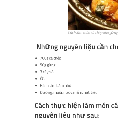
Cách làm món cá chép kho gừng
Những nguyên liệu cần ch
700g cá chép
50g gừng
3 cây sả
Ớt
Hành tím băm nhỏ
Đường, muối, nước mắm, hạt tiêu
Cách thực hiện làm món cá
nguyên liệu như sau: