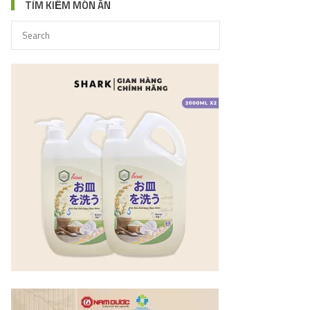
TÌM KIẾM MÓN ĂN