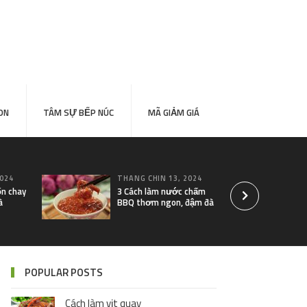
ON
TÂM SỰ BẾP NÚC
MÃ GIẢM GIÁ
2024
THÁNG CHÍN 13, 2024
ốn chay
3 Cách làm nước chấm
à
BBQ thơm ngon, đậm đà
POPULAR POSTS
Cách làm vịt quay