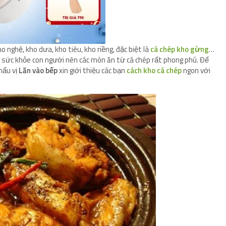
o nghệ, kho dưa, kho tiêu, kho riềng, đặc biệt là
cá chép kho gừng
…
ho sức khỏe con người nên các món ăn từ cá chép rất phong phú. Để
hẩu vị
Lăn vào bếp
xin giới thiệu các bạn
cách kho cá chép
ngon với