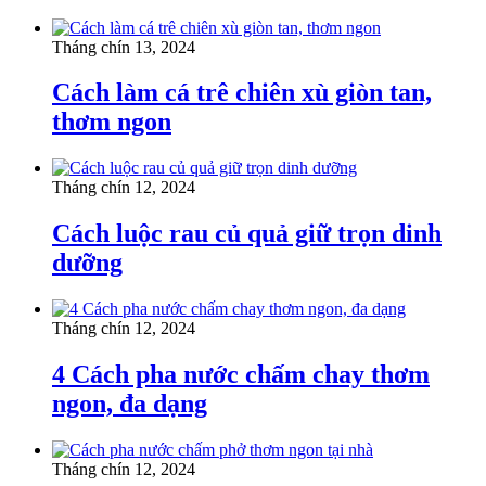
Tháng chín 13, 2024
Cách làm cá trê chiên xù giòn tan,
thơm ngon
Tháng chín 12, 2024
Cách luộc rau củ quả giữ trọn dinh
dưỡng
Tháng chín 12, 2024
4 Cách pha nước chấm chay thơm
ngon, đa dạng
Tháng chín 12, 2024