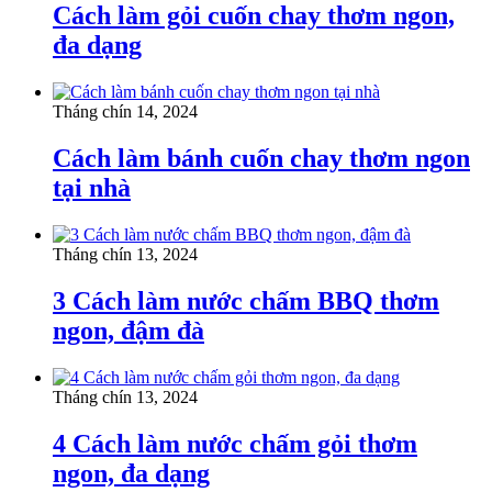
Cách làm gỏi cuốn chay thơm ngon,
đa dạng
Tháng chín 14, 2024
Cách làm bánh cuốn chay thơm ngon
tại nhà
Tháng chín 13, 2024
3 Cách làm nước chấm BBQ thơm
ngon, đậm đà
Tháng chín 13, 2024
4 Cách làm nước chấm gỏi thơm
ngon, đa dạng