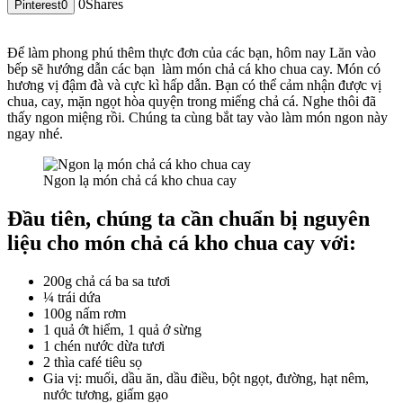
0
Shares
Pinterest
0
Để làm phong phú thêm thực đơn của các bạn, hôm nay Lăn vào
bếp sẽ hướng dẫn các bạn làm món chả cá kho chua cay. Món có
hương vị đậm đà và cực kì hấp dẫn. Bạn có thể cảm nhận được vị
chua, cay, mặn ngọt hòa quyện trong miếng chả cá. Nghe thôi đã
thấy ngon miệng rồi. Chúng ta cùng bắt tay vào làm món ngon này
ngay nhé.
Ngon lạ món chả cá kho chua cay
Đầu tiên, chúng ta cần chuẩn bị nguyên
liệu cho món chả cá kho chua cay với:
200g chả cá ba sa tươi
¼ trái dứa
100g nấm rơm
1 quả ớt hiểm, 1 quả ớ sừng
1 chén nước dừa tươi
2 thìa café tiêu sọ
Gia vị: muối, dầu ăn, dầu điều, bột ngọt, đường, hạt nêm,
nước tương, giấm gạo