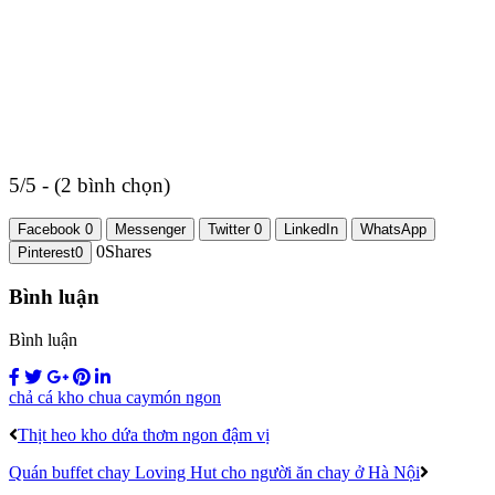
5/5 - (2 bình chọn)
Facebook
0
Messenger
Twitter
0
LinkedIn
WhatsApp
0
Shares
Pinterest
0
Bình luận
Bình luận
chả cá kho chua cay
món ngon
Thịt heo kho dứa thơm ngon đậm vị
Quán buffet chay Loving Hut cho người ăn chay ở Hà Nội