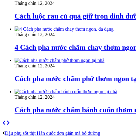
Tháng chín 12, 2024
Cách luộc rau củ quả giữ trọn dinh dư
Tháng chín 12, 2024
4 Cách pha nước chấm chay thơm ngon
Tháng chín 12, 2024
Cách pha nước chấm phở thơm ngon tạ
Tháng chín 12, 2024
Cách pha nước chấm bánh cuốn thơm n
Đậu phụ sốt thịt Hàn quốc đơn giản mà bổ dưỡng