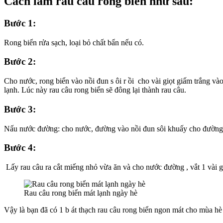
Cách làm rau câu rong biển như sau:
Bước 1:
Rong biển rửa sạch, loại bỏ chất bẩn nếu có.
Bước 2:
Cho nước, rong biển vào nồi đun s ôi r ồi cho vài giọt giấm trắng v
lạnh. Lúc này rau câu rong biển sẽ đông lại thành rau câu.
Bước 3:
Nấu nước đường: cho nước, đường vào nồi đun sôi khuấy cho đường ta
Bước 4:
Lấy rau câu ra cắt miếng nhỏ vừa ăn và cho nước đường , vắt 1 vài g
Rau câu rong biển mát lạnh ngày hè
Vậy là bạn đã có 1 b át thạch rau câu rong biển ngon mát cho mùa hè 