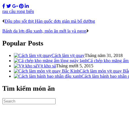
rau câu rong biển
Đậu phụ sốt thịt Hàn quốc đơn giản mà bổ dưỡng
Bánh da lợn đậu xanh, món ăn mới lạ và ngon
Popular Posts
Cách làm vịt quay
Tháng năm 31, 2018
Cá chép kho măng ấm 
Vịt kho sả
Tháng mười 5, 2015
Cách làm món vịt quay Bắ
Cách làm bánh bao nhân 
Tìm kiếm món ăn