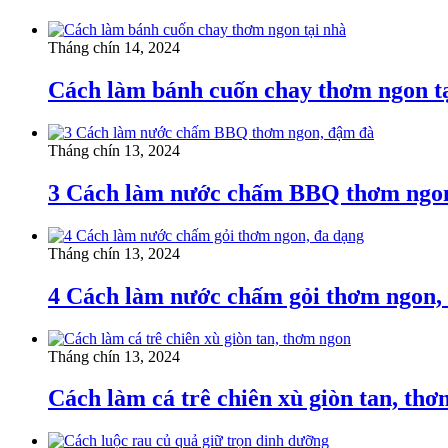
Tháng chín 14, 2024
Cách làm bánh cuốn chay thơm ngon t
Tháng chín 13, 2024
3 Cách làm nước chấm BBQ thơm ngo
Tháng chín 13, 2024
4 Cách làm nước chấm gỏi thơm ngon,
Tháng chín 13, 2024
Cách làm cá trê chiên xù giòn tan, th