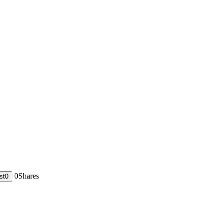
0
Shares
st
0