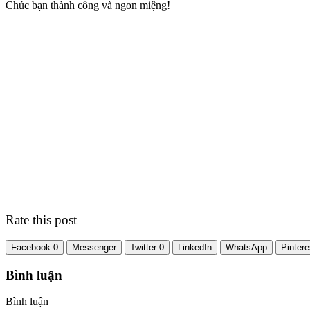
Chúc bạn thành công và ngon miệng!
Rate this post
Facebook
0
Messenger
Twitter
0
LinkedIn
WhatsApp
Pintere
Bình luận
Bình luận