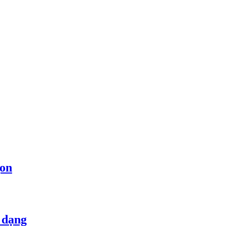
gon
 dạng