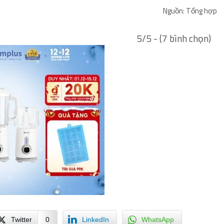
Nguồn: Tổng hợp
5/5 - (7 bình chọn)
Twitter
0
LinkedIn
WhatsApp