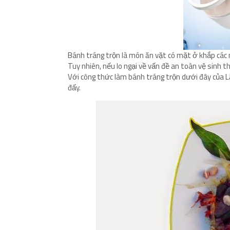
Bánh tráng trộn là món ăn vặt có mặt ở khắp các 
Tuy nhiên, nếu lo ngại về vấn đề an toàn vệ sinh 
Với công thức làm bánh tráng trộn dưới đây của 
đấy.