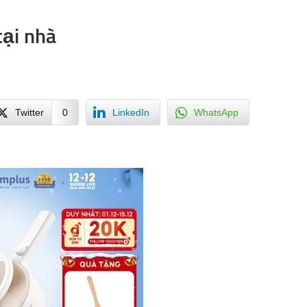
tại nhà
Twitter
0
LinkedIn
WhatsApp