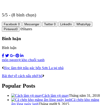
5/5 - (8 bình chọn)
Facebook
0
Messenger
Twitter
0
LinkedIn
WhatsApp
0
Shares
Pinterest
0
Bình luận
Bình luận
món ngon
vịt kho chuối xanh
Học làm thịt trâu gác bếp Sơn La tại nhà
Bài thơ về cách nấu phở bò
Popular Posts
Cách làm vịt quay
Tháng năm 31, 2018
Cá chép kho măng
ấm lòng ngày lạnh
Tháng mười 9, 2015