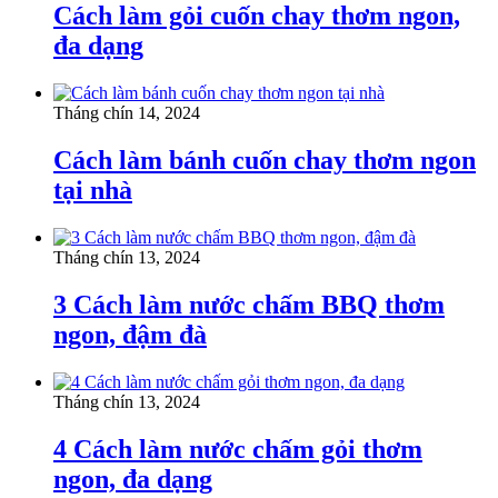
Cách làm gỏi cuốn chay thơm ngon,
đa dạng
Tháng chín 14, 2024
Cách làm bánh cuốn chay thơm ngon
tại nhà
Tháng chín 13, 2024
3 Cách làm nước chấm BBQ thơm
ngon, đậm đà
Tháng chín 13, 2024
4 Cách làm nước chấm gỏi thơm
ngon, đa dạng