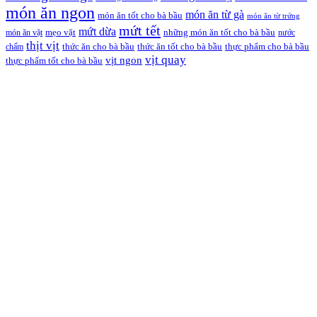
món ăn ngon
món ăn từ gà
món ăn tốt cho bà bầu
món ăn từ trứng
mứt tết
mứt dừa
mẹo vặt
những món ăn tốt cho bà bầu
món ăn vặt
nước
thịt vịt
thức ăn cho bà bầu
thức ăn tốt cho bà bầu
thực phẩm cho bà bầu
chấm
vịt quay
vịt ngon
thực phẩm tốt cho bà bầu