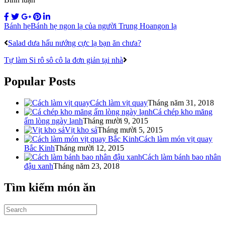
Bánh hẹ
Bánh hẹ ngon lạ của người Trung Hoa
ngon lạ
Salad dưa hấu nướng cực lạ bạn ăn chưa?
Tự làm Si rô sô cô la đơn giản tại nhà
Popular Posts
Cách làm vịt quay
Tháng năm 31, 2018
Cá chép kho măng
ấm lòng ngày lạnh
Tháng mười 9, 2015
Vịt kho sả
Tháng mười 5, 2015
Cách làm món vịt quay
Bắc Kinh
Tháng mười 12, 2015
Cách làm bánh bao nhân
đậu xanh
Tháng năm 23, 2018
Tìm kiếm món ăn