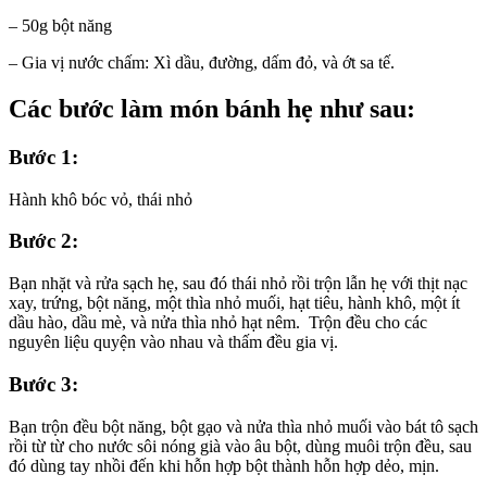
– 50g bột năng
– Gia vị nước chấm: Xì dầu, đường, dấm đỏ, và ớt sa tế.
Các bước làm món bánh hẹ như sau:
Bước 1:
Hành khô bóc vỏ, thái nhỏ
Bước 2:
Bạn nhặt và rửa sạch hẹ, sau đó thái nhỏ rồi trộn lẫn hẹ với thịt nạc
xay, trứng, bột năng, một thìa nhỏ muối, hạt tiêu, hành khô, một ít
dầu hào, dầu mè, và nửa thìa nhỏ hạt nêm. Trộn đều cho các
nguyên liệu quyện vào nhau và thấm đều gia vị.
Bước 3:
Bạn trộn đều bột năng, bột gạo và nửa thìa nhỏ muối vào bát tô sạch
rồi từ từ cho nước sôi nóng già vào âu bột, dùng muôi trộn đều, sau
đó dùng tay nhồi đến khi hỗn hợp bột thành hỗn hợp dẻo, mịn.