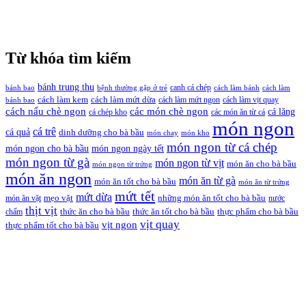
Từ khóa tìm kiếm
bánh trung thu
canh cá chép
bệnh thường gặp ở trẻ
cách làm bánh
bánh bao
cách làm
cách làm kem
cách làm mứt dừa
cách làm mứt ngon
cách làm vịt quay
bánh bao
cách nấu chè ngon
các món chè ngon
cá lăng
cá chép kho
các món ăn từ cá
món ngon
cá trê
cá quả
dinh dưỡng cho bà bầu
món kho
món chay
món ngon từ cá chép
món ngon cho bà bầu
món ngon ngày tết
món ngon từ gà
món ngon từ vịt
món ăn cho bà bầu
món ngon từ trứng
món ăn ngon
món ăn từ gà
món ăn tốt cho bà bầu
món ăn từ trứng
mứt tết
mứt dừa
mẹo vặt
những món ăn tốt cho bà bầu
món ăn vặt
nước
thịt vịt
thức ăn cho bà bầu
thức ăn tốt cho bà bầu
thực phẩm cho bà bầu
chấm
vịt quay
vịt ngon
thực phẩm tốt cho bà bầu