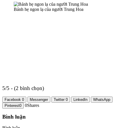
Bánh hẹ ngon lạ của người Trung Hoa
5/5 - (2 bình chọn)
Facebook
0
Messenger
Twitter
0
LinkedIn
WhatsApp
0
Shares
Pinterest
0
Bình luận
Bình luận