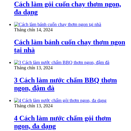
Cách làm gỏi cuốn chay thơm ngon,
đa dạng
Tháng chín 14, 2024
Cách làm bánh cuốn chay thơm ngon
tại nhà
Tháng chín 13, 2024
3 Cách làm nước chấm BBQ thơm
ngon, đậm đà
Tháng chín 13, 2024
4 Cách làm nước chấm gỏi thơm
ngon, đa dạng