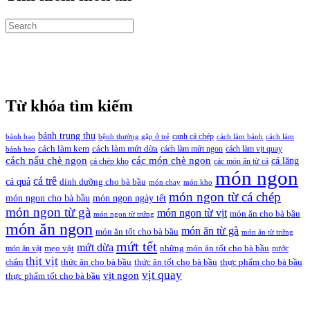
Từ khóa tìm kiếm
bánh trung thu
canh cá chép
bệnh thường gặp ở trẻ
cách làm bánh
bánh bao
cách làm
cách làm kem
cách làm mứt dừa
cách làm mứt ngon
cách làm vịt quay
bánh bao
cách nấu chè ngon
các món chè ngon
cá lăng
cá chép kho
các món ăn từ cá
món ngon
cá trê
cá quả
dinh dưỡng cho bà bầu
món kho
món chay
món ngon từ cá chép
món ngon cho bà bầu
món ngon ngày tết
món ngon từ gà
món ngon từ vịt
món ăn cho bà bầu
món ngon từ trứng
món ăn ngon
món ăn từ gà
món ăn tốt cho bà bầu
món ăn từ trứng
mứt tết
mứt dừa
mẹo vặt
những món ăn tốt cho bà bầu
món ăn vặt
nước
thịt vịt
thức ăn cho bà bầu
thức ăn tốt cho bà bầu
thực phẩm cho bà bầu
chấm
vịt quay
vịt ngon
thực phẩm tốt cho bà bầu