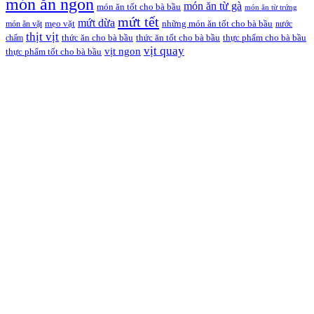
món ăn ngon
món ăn từ gà
món ăn tốt cho bà bầu
món ăn từ trứng
mứt tết
mứt dừa
mẹo vặt
những món ăn tốt cho bà bầu
món ăn vặt
nước
thịt vịt
thức ăn cho bà bầu
thức ăn tốt cho bà bầu
thực phẩm cho bà bầu
chấm
vịt quay
vịt ngon
thực phẩm tốt cho bà bầu