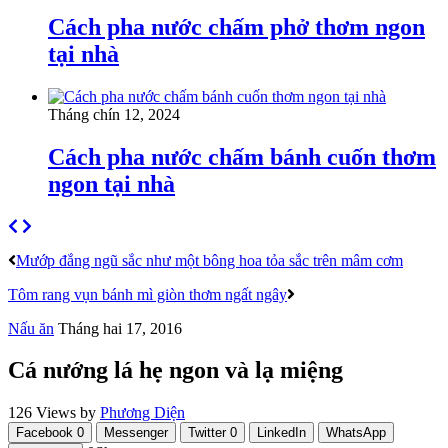
Cách pha nước chấm phở thơm ngon
tại nhà
Tháng chín 12, 2024
Cách pha nước chấm bánh cuốn thơm
ngon tại nhà
Mướp đắng ngũ sắc như một bông hoa tỏa sắc trên mâm cơm
Tôm rang vụn bánh mì giòn thơm ngất ngây
Nấu ăn
Tháng hai 17, 2016
Cá nướng lá hẹ ngon và lạ miệng
126 Views
by
Phương Diện
Facebook
0
Messenger
Twitter
0
LinkedIn
WhatsApp