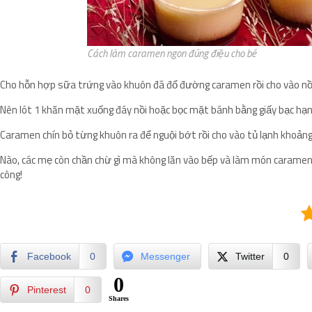
Cách làm caramen ngon đúng điệu cho bé
Cho hỗn hợp sữa trứng vào khuôn đã đổ đường caramen rồi cho vào nồi
Nên lót 1 khăn mặt xuống đáy nồi hoặc bọc mặt bánh bằng giấy bạc hạn c
Caramen chín bỏ từng khuôn ra để nguội bớt rồi cho vào tủ lạnh khoảng 1
Nào, các mẹ còn chần chừ gì mà không lăn vào bếp và làm món caramen
công!
Facebook
0
Messenger
Twitter
0
0
Pinterest
0
Shares