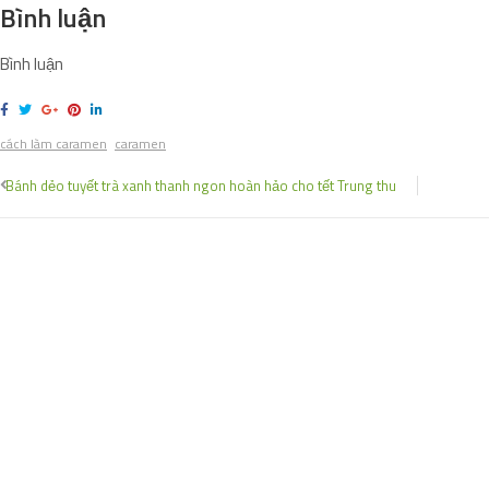
Bình luận
Bình luận
cách làm caramen
caramen
Bánh dẻo tuyết trà xanh thanh ngon hoàn hảo cho tết Trung thu