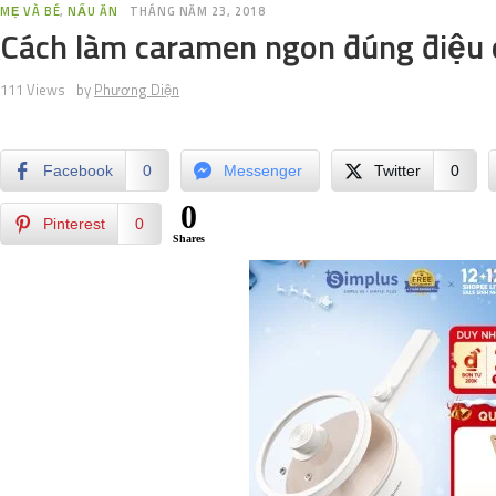
MẸ VÀ BÉ
,
NẤU ĂN
THÁNG NĂM 23, 2018
Cách làm caramen ngon đúng điệu 
111 Views
by
Phương Diện
Facebook
0
Messenger
Twitter
0
0
Pinterest
0
Shares