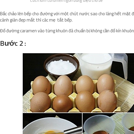
Cách làm caramen ngon đúng điệu cho bé
Bắc chảo lên bếp cho đường với một chút nước sao cho láng hết mặt 
cánh gián đẹp mắt thì các mẹ tắt bếp.
Đổ đường caramen vào từng khuôn đã chuẩn bị không cần đổ kín khuôn.
Bước 2 :