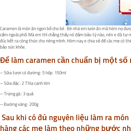
Caramen là món ăn ngon bổ cho bé . Bé nhà em lười ăn mà hôm nọ đượ
cẩm ngoài phố. Mà em thì chẳng thấy nó đảm bảo tý nào, nên e đã tự
đúc kết ra công thức cho riêng mình. Hôm nay e chia sẻ để các mẹ có t
bảo sức khỏe.
Để làm caramen cần chuẩn bị một số n
– Sữa tươi có đường : 5 hộp 150ml
– Sữa đặc : 2 Thìa canh lớn
– Trứng gà : 3 quả
– Đường vàng : 200g
Sau khi có đủ nguyên liệu
làm ra món
hàng các mẹ làm theo những bước nh