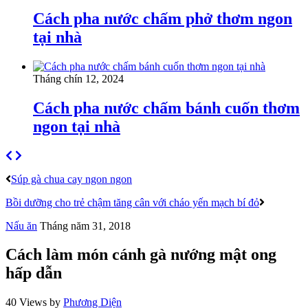
Cách pha nước chấm phở thơm ngon
tại nhà
Tháng chín 12, 2024
Cách pha nước chấm bánh cuốn thơm
ngon tại nhà
Súp gà chua cay ngon ngon
Bồi dưỡng cho trẻ chậm tăng cân với cháo yến mạch bí đỏ
Nấu ăn
Tháng năm 31, 2018
Cách làm món cánh gà nướng mật ong
hấp dẫn
40 Views
by
Phương Diện