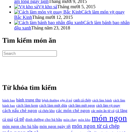
ấm lòng ngày lạnh
Tháng mười 9, 2015
Vịt kho sả
Tháng mười 5, 2015
Cách làm món vịt quay
Bắc Kinh
Tháng mười 12, 2015
Cách làm bánh bao nhân
đậu xanh
Tháng năm 23, 2018
Tìm kiếm món ăn
Từ khóa tìm kiếm
bánh trung thu
canh cá chép
bệnh thường gặp ở trẻ
cách làm bánh
bánh bao
cách làm
cách làm kem
cách làm mứt dừa
cách làm mứt ngon
cách làm vịt quay
bánh bao
cách nấu chè ngon
các món chè ngon
cá lăng
cá chép kho
các món ăn từ cá
món ngon
cá trê
cá quả
dinh dưỡng cho bà bầu
món kho
món chay
món ngon từ cá chép
món ngon cho bà bầu
món ngon ngày tết