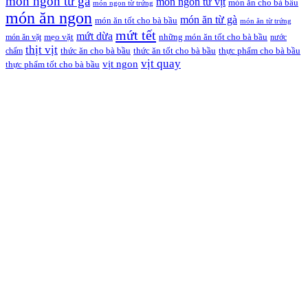
món ngon từ gà
món ngon từ vịt
món ăn cho bà bầu
món ngon từ trứng
món ăn ngon
món ăn từ gà
món ăn tốt cho bà bầu
món ăn từ trứng
mứt tết
mứt dừa
mẹo vặt
những món ăn tốt cho bà bầu
món ăn vặt
nước
thịt vịt
thức ăn cho bà bầu
thức ăn tốt cho bà bầu
thực phẩm cho bà bầu
chấm
vịt quay
vịt ngon
thực phẩm tốt cho bà bầu