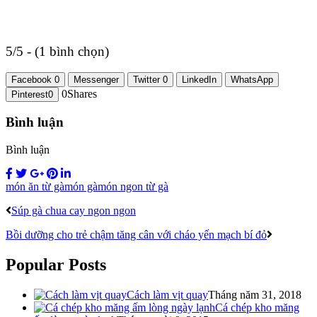
5/5 - (1 bình chọn)
Facebook
0
Messenger
Twitter
0
LinkedIn
WhatsApp
0
Shares
Pinterest
0
Bình luận
Bình luận
món ăn từ gà
món gà
món ngon từ gà
Súp gà chua cay ngon ngon
Bồi dưỡng cho trẻ chậm tăng cân với cháo yến mạch bí đỏ
Popular Posts
Cách làm vịt quay
Tháng năm 31, 2018
Cá chép kho măng