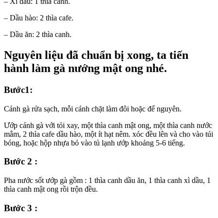
– Xì dầu: 1 thìa canh.
– Dầu hào: 2 thìa cafe.
– Dầu ăn: 2 thìa canh.
Nguyên liệu đã chuẩn bị xong, ta tiến
hành làm gà nướng mật ong nhé.
Bước1:
Cánh gà rửa sạch, mỗi cánh chặt làm đôi hoặc để nguyên.
Ướp cánh gà với tỏi xay, một thìa canh mật ong, một thìa canh nước
mắm, 2 thìa cafe dầu hào, một ít hạt nêm. xóc đều lên và cho vào túi
bóng, hoặc hộp nhựa bỏ vào tủ lạnh ướp khoảng 5-6 tiếng.
Bước 2 :
Pha nước sốt ướp gà gồm : 1 thìa canh dầu ăn, 1 thìa canh xì dầu, 1
thìa canh mật ong rồi trộn đều.
Bước 3 :