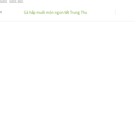
pate
pate gan
Gà hấp muối món ngon tết Trung Thu