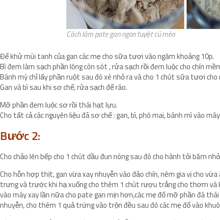
Cách làm pate gan ngon tuyệt cú mèo
Để khử mùi tanh của gan các mẹ cho sữa tươi vào ngâm khoảng 10p.
Bì đem làm sạch phần lông còn sót , rửa sạch rồi đem luộc cho chín mề
Bánh mỳ chỉ lấy phần ruột sau đó xé nhỏ ra và cho 1 chút sữa tươi ch
Gan và bì sau khi sơ chế, rửa sạch để ráo.
Mỡ phần đem luộc sơ rồi thái hạt lựu.
Cho tất cả các nguyên liệu đã sơ chế : gan, bì, phô mai, bánh mì vào má
Bước 2:
Cho chảo lên bếp cho 1 chút dầu đun nóng sau đó cho hành tỏi băm nhỏ
Cho hỗn hợp thịt, gan vừa xay nhuyễn vào đảo chín, nêm gia vị cho vừ
trưng và trước khi hạ xuống cho thêm 1 chút rượu trắng cho thơm và 
vào máy xay lần nữa cho pate gan mịn hơn,các mẹ đổ mỡ phần đã thái 
nhuyễn, cho thêm 1 quả trứng vào trộn đều sau đó các mẹ đổ vào khuô