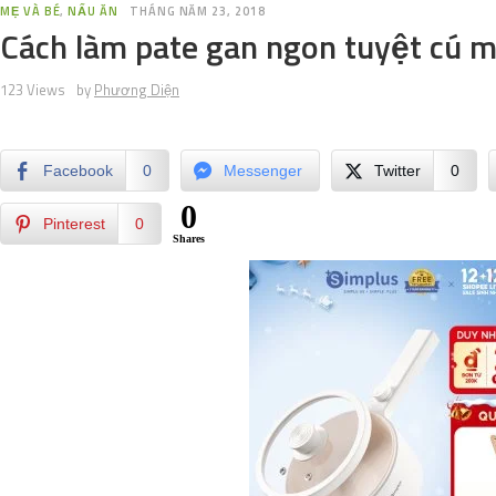
MẸ VÀ BÉ
,
NẤU ĂN
THÁNG NĂM 23, 2018
Cách làm pate gan ngon tuyệt cú 
123 Views
by
Phương Diện
Facebook
0
Messenger
Twitter
0
0
Pinterest
0
Shares