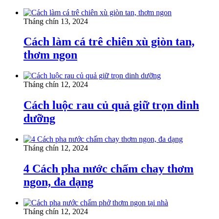
Tháng chín 13, 2024
Cách làm cá trê chiên xù giòn tan,
thơm ngon
Tháng chín 12, 2024
Cách luộc rau củ quả giữ trọn dinh
dưỡng
Tháng chín 12, 2024
4 Cách pha nước chấm chay thơm
ngon, đa dạng
Tháng chín 12, 2024