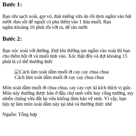
Bước 1:
Bạn rửa sạch xoài, gọt vỏ, thái miếng vừa ăn rồi đem ngâm vào bát
nước đun sôi để nguội có pha thêm vào 1 thìa muối. Bạn
ngâm khoảng 10 phút rồi vớt ra, để ráo nước
Bước 2:
Bạn xóc xoài với đường. Đợi khi đường tan ngấm vào xoài thì bạn
cho thêm bột ớt và muối tinh vào. Xóc thật đều và đợi khoảng 15
phút là có thể thưởng thức
Cách làm xoài dầm muối ớt cay cay chua chua
Món xoài dầm muối ớt chua chua, cay cay cực kì kích thích vị giác.
Món này thường được bán ở đầu chợ sinh viên hay cổng trường, tuy
nhiên chúng vừa đắt lại vừa không đảm bảo vệ sinh. Vì vậy, bạn
hãy tự làm món xoài dầm này tại nhà và thưởng thức nhé
Nguồn: Tổng hợp