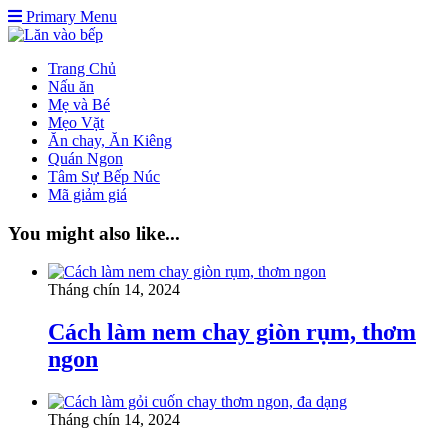
momwrites
handshose
non liner
Autoplex
PT Sheng Yue Industry Indonesia
Tren rambut pria
PaceSal Vibes
Inspirasi Hidup Bahagia
5 Tren Desain Grafis | Kobra Insight
Resurge Vintage - Eksplorasi Passion, Tren, dan Inspirasi Lintas Zaman
Dunia Baking, Tren Roti, dan Inspirasi Kuliner - MaggieBreads
Tribun Warga | Suara Rakyat, Kabar Nyata.
Lensa Masyarakat
Lensa Global
Muscle Old School
gacor
slot
link gacor
Akar Peluang
Sinyal Cuan
Jejaring Hoki
Profit Bisnis
Pilar Profit
Arus Dana
Wiraforia
Lentera Publik
Catatan Bumi
Info Warga
Ruang Ulas
Kabar Vision
Suara Digital
Jejak Literasi
Pusat Naratif
slot gacor
slot gacor
slot gacor
Paradis Perdu
KKCN News
Dai Kuan Bei
Somist Institute
Cari Fakta
MIMI News
Topik Panas
Hot Selebriti
Kilas Kabar
Portal Usaha
situs gacor
sensasi gacor
pola gacor
mimislot gacor
slot gacor
situs gacor
link gacor
mimislot terpercaya
sensasi gacor
pola slot gacor
mimi slot gacor
slot gacor
situs gacor
link gacor
Primary Menu
Trang Chủ
Nấu ăn
Mẹ và Bé
Mẹo Vặt
Ăn chay, Ăn Kiêng
Quán Ngon
Tâm Sự Bếp Núc
Mã giảm giá
You might also like...
Tháng chín 14, 2024
Cách làm nem chay giòn rụm, thơm
ngon
Tháng chín 14, 2024