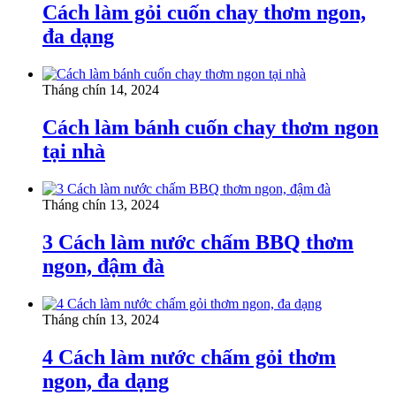
Cách làm gỏi cuốn chay thơm ngon,
đa dạng
Tháng chín 14, 2024
Cách làm bánh cuốn chay thơm ngon
tại nhà
Tháng chín 13, 2024
3 Cách làm nước chấm BBQ thơm
ngon, đậm đà
Tháng chín 13, 2024
4 Cách làm nước chấm gỏi thơm
ngon, đa dạng