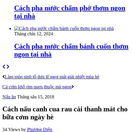
Cách pha nước chấm phở thơm ngon
tại nhà
Tháng chín 12, 2024
Cách pha nước chấm bánh cuốn thơm
ngon tại nhà
Làm món sinh tố dưa lê ngọt mát giải nhiệt mùa hè
Cá cơm khô rim quen thuộc mà ngon
Nấu ăn
Tháng sáu 15, 2018
Cách nấu canh cua rau cải thanh mát cho
bữa cơm ngày hè
34 Views
by
Phương Diện