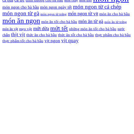
cá quả
dinh dưỡng cho bà bầu
món kho
món chay
món ngon từ cá chép
món ngon cho bà bầu
món ngon ngày tết
món ngon từ gà
món ngon từ vịt
món ăn cho bà bầu
món ngon từ trứng
món ăn ngon
món ăn từ gà
món ăn tốt cho bà bầu
món ăn từ trứng
mứt tết
mứt dừa
mẹo vặt
những món ăn tốt cho bà bầu
món ăn vặt
nước
thịt vịt
thức ăn cho bà bầu
thức ăn tốt cho bà bầu
thực phẩm cho bà bầu
chấm
vịt quay
vịt ngon
thực phẩm tốt cho bà bầu