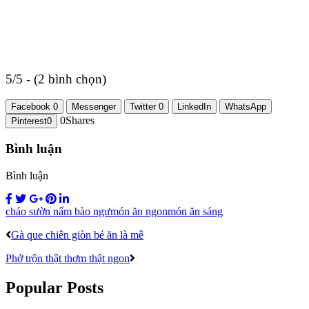
5/5 - (2 bình chọn)
Facebook
0
Messenger
Twitter
0
LinkedIn
WhatsApp
0
Shares
Pinterest
0
Bình luận
Bình luận
cháo sườn nấm bào ngư
món ăn ngon
món ăn sáng
Gà que chiên giòn bé ăn là mê
Phở trộn thật thơm thật ngon
Popular Posts