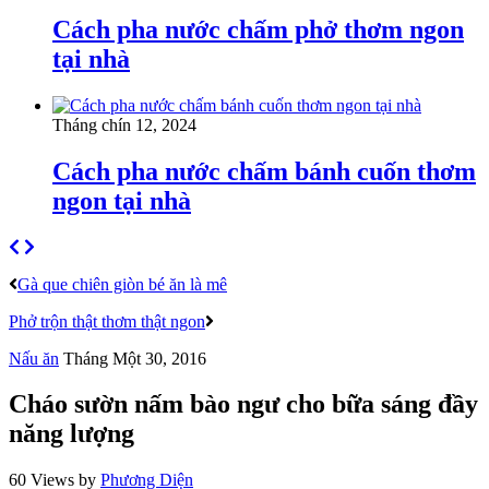
Cách pha nước chấm phở thơm ngon
tại nhà
Tháng chín 12, 2024
Cách pha nước chấm bánh cuốn thơm
ngon tại nhà
Gà que chiên giòn bé ăn là mê
Phở trộn thật thơm thật ngon
Nấu ăn
Tháng Một 30, 2016
Cháo sườn nấm bào ngư cho bữa sáng đầy
năng lượng
60 Views
by
Phương Diện