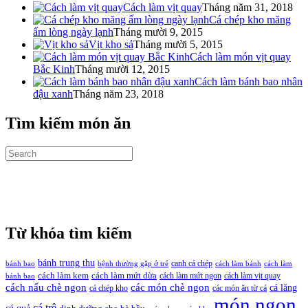
Cách làm vịt quay
Tháng năm 31, 2018
Cá chép kho măng
ấm lòng ngày lạnh
Tháng mười 9, 2015
Vịt kho sả
Tháng mười 5, 2015
Cách làm món vịt quay
Bắc Kinh
Tháng mười 12, 2015
Cách làm bánh bao nhân
đậu xanh
Tháng năm 23, 2018
Tìm kiếm món ăn
Từ khóa tìm kiếm
bánh trung thu
canh cá chép
bệnh thường gặp ở trẻ
cách làm bánh
bánh bao
cách làm
cách làm kem
cách làm mứt dừa
cách làm mứt ngon
cách làm vịt quay
bánh bao
cách nấu chè ngon
các món chè ngon
cá lăng
cá chép kho
các món ăn từ cá
món ngon
cá trê