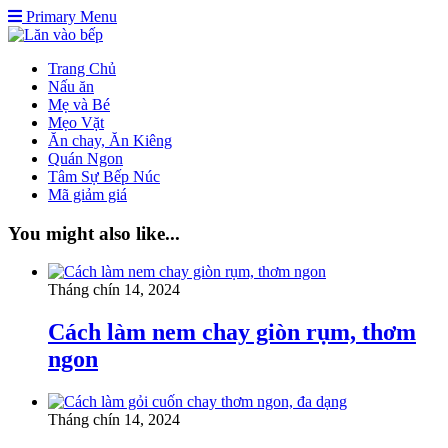
momwrites
handshose
non liner
Autoplex
PT Sheng Yue Industry Indonesia
Tren rambut pria
PaceSal Vibes
Inspirasi Hidup Bahagia
5 Tren Desain Grafis | Kobra Insight
Resurge Vintage - Eksplorasi Passion, Tren, dan Inspirasi Lintas Zaman
Dunia Baking, Tren Roti, dan Inspirasi Kuliner - MaggieBreads
Tribun Warga | Suara Rakyat, Kabar Nyata.
Lensa Masyarakat
Lensa Global
Muscle Old School
gacor
slot
link gacor
Akar Peluang
Sinyal Cuan
Jejaring Hoki
Profit Bisnis
Pilar Profit
Arus Dana
Wiraforia
Lentera Publik
Catatan Bumi
Info Warga
Ruang Ulas
Kabar Vision
Suara Digital
Jejak Literasi
Pusat Naratif
slot gacor
slot gacor
slot gacor
Paradis Perdu
KKCN News
Dai Kuan Bei
Somist Institute
Cari Fakta
MIMI News
Topik Panas
Hot Selebriti
Kilas Kabar
Portal Usaha
situs gacor
sensasi gacor
pola gacor
mimislot gacor
slot gacor
situs gacor
link gacor
mimislot terpercaya
sensasi gacor
pola slot gacor
mimi slot gacor
slot gacor
situs gacor
link gacor
Primary Menu
Trang Chủ
Nấu ăn
Mẹ và Bé
Mẹo Vặt
Ăn chay, Ăn Kiêng
Quán Ngon
Tâm Sự Bếp Núc
Mã giảm giá
You might also like...
Tháng chín 14, 2024
Cách làm nem chay giòn rụm, thơm
ngon
Tháng chín 14, 2024