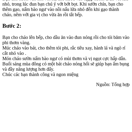
nhỏ, trong lúc đun bạn chú ý vớt bớt bọt. Khi sườn chín, bạn cho
thêm gạo, nấm bào ngư vào nồi nấu lửa nhỏ đến khi gạo thành
cháo, nêm với gia vị cho vừa ăn rồi tắt bếp.
Bước 2:
Bạn cho chảo lên bếp, cho dầu ăn vào đun nóng rồi cho tỏi băm vào
phi thơm vàng.
Múc cháo vào bát, cho thêm tỏi phi, rắc tiêu xay, hành lá và ngò rí
cắt nhỏ vào .
Món cháo sườn nấm bào ngư có mùi thơm và vị ngọt cực hấp dẫn.
Buổi sáng mùa đông có một bát cháo nóng hổi sẽ giúp bạn ấm bụng
và đầy năng lượng hơn đấy.
Chúc các bạn thành công và ngon miệng
Nguồn: Tổng hợp