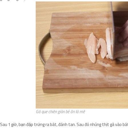
Gà que chiên giòn bé ăn là mê
Sau 1 giờ, bạn đập trứng ra bát, đánh tan. Sau đó nhúng thịt gà vào bát