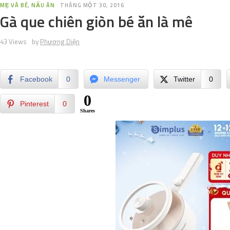
MẸ VÀ BÉ
,
NẤU ĂN
THÁNG MỘT 30, 2016
Gà que chiên giòn bé ăn là mê
43 Views
by
Phương Diện
Facebook
0
Messenger
Twitter
0
0
Pinterest
0
Shares