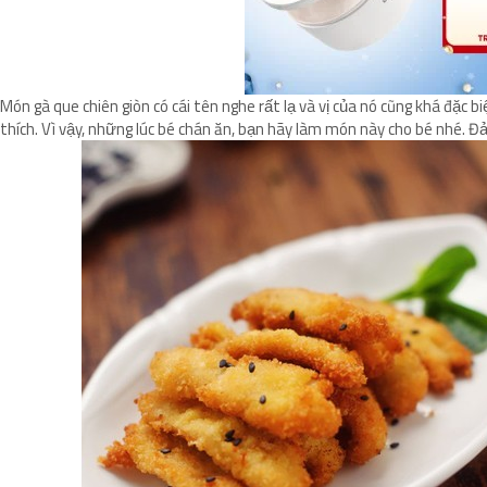
Món gà que chiên giòn có cái tên nghe rất lạ và vị của nó cũng khá đặc bi
thích. Vì vậy, những lúc bé chán ăn, bạn hãy làm món này cho bé nhé.