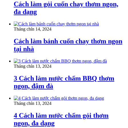
Cách làm gỏi cuốn chay thơm ngon,
đa dạng
Tháng chín 14, 2024
Cách làm bánh cuốn chay thơm ngon
tại nhà
Tháng chín 13, 2024
3 Cách làm nước chấm BBQ thơm
ngon, đậm đà
Tháng chín 13, 2024
4 Cách làm nước chấm gỏi thơm
ngon, đa dạng