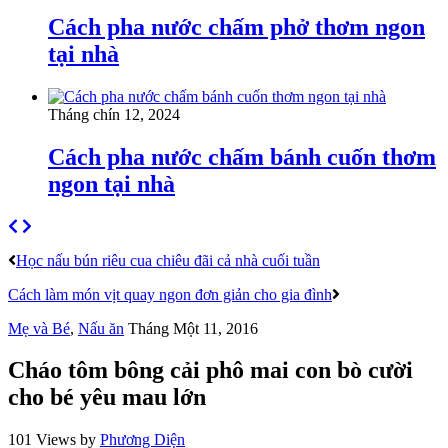
Cách pha nước chấm phở thơm ngon
tại nhà
Tháng chín 12, 2024
Cách pha nước chấm bánh cuốn thơm
ngon tại nhà
Học nấu bún riêu cua chiêu đãi cả nhà cuối tuần
Cách làm món vịt quay ngon đơn giản cho gia đình
Mẹ và Bé
,
Nấu ăn
Tháng Một 11, 2016
Cháo tôm bông cải phô mai con bò cười
cho bé yêu mau lớn
101 Views
by
Phương Diện