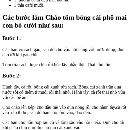
1 thìa café muối.
Các bước làm Cháo tôm bông cải phô mai
con bò cười như sau:
Bước 1:
Các bạn vo sạch gạo, sau đó cho vào nồi cùng với nước dùng, đun
cho tới khi gạo chín.
Tôm rửa sạch, luộc chín rồi bóc lấy phần thịt. Thái nhỏ tôm
Bước 2:
Hành tây, cà rốt, bông cải xanh rửa sạch. Bông cải xanh trần qua
nước sôi có thêm tí muối rồi thái nhỏ. Hành tây, cà rốt thái nhỏ vừa
với các bé ăn.
Cho chảo lên bếp, cho dầu mè vào đun nóng rồi cho hành tây,cà rốt
vào xào thơm, sau đó bạn cho tôm vào, đảo đều.
Các bạn cho hỗn hợp rau củ và tôm xào vào nồi cháo. Đun cho tới
khi cháo chín nhừ thì cho rau cải xanh vào.