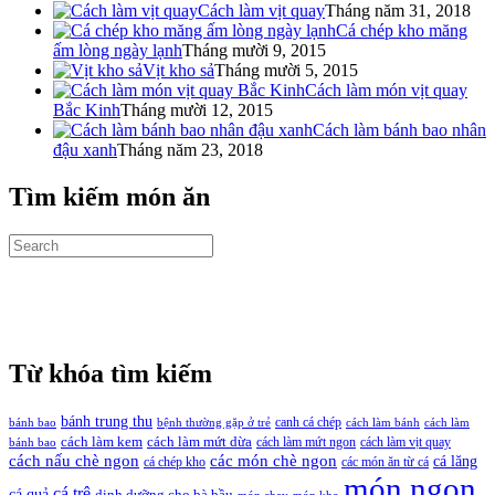
Cách làm vịt quay
Tháng năm 31, 2018
Cá chép kho măng
ấm lòng ngày lạnh
Tháng mười 9, 2015
Vịt kho sả
Tháng mười 5, 2015
Cách làm món vịt quay
Bắc Kinh
Tháng mười 12, 2015
Cách làm bánh bao nhân
đậu xanh
Tháng năm 23, 2018
Tìm kiếm món ăn
Từ khóa tìm kiếm
bánh trung thu
canh cá chép
bệnh thường gặp ở trẻ
cách làm bánh
bánh bao
cách làm
cách làm kem
cách làm mứt dừa
cách làm mứt ngon
cách làm vịt quay
bánh bao
cách nấu chè ngon
các món chè ngon
cá lăng
cá chép kho
các món ăn từ cá
món ngon
cá trê
cá quả
dinh dưỡng cho bà bầu