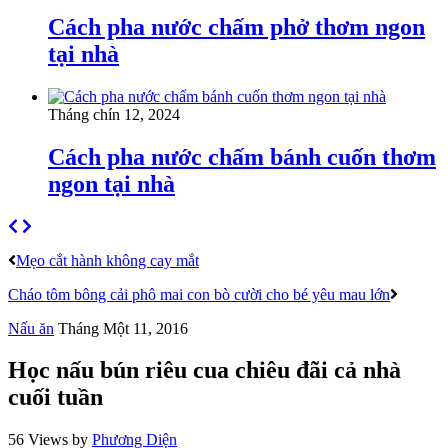
Cách pha nước chấm phở thơm ngon
tại nhà
Tháng chín 12, 2024
Cách pha nước chấm bánh cuốn thơm
ngon tại nhà
Mẹo cắt hành không cay mắt
Cháo tôm bông cải phô mai con bò cười cho bé yêu mau lớn
Nấu ăn
Tháng Một 11, 2016
Học nấu bún riêu cua chiêu đãi cả nhà
cuối tuần
56 Views
by
Phương Diện