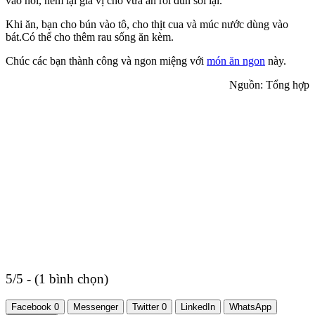
vào nồi, nêm lại gia vị cho vừa ăn rồi đun sôi lại.
Khi ăn, bạn cho bún vào tô, cho thịt cua và múc nước dùng vào
bát.Có thể cho thêm rau sống ăn kèm.
Chúc các bạn thành công và ngon miệng với
món ăn ngon
này.
Nguồn: Tổng hợp
5/5 - (1 bình chọn)
Facebook
0
Messenger
Twitter
0
LinkedIn
WhatsApp