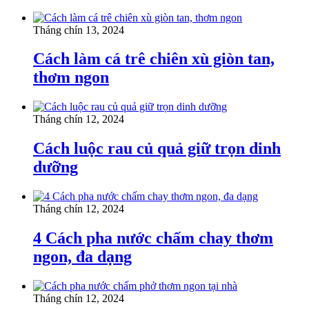
Tháng chín 13, 2024
Cách làm cá trê chiên xù giòn tan,
thơm ngon
Tháng chín 12, 2024
Cách luộc rau củ quả giữ trọn dinh
dưỡng
Tháng chín 12, 2024
4 Cách pha nước chấm chay thơm
ngon, đa dạng
Tháng chín 12, 2024