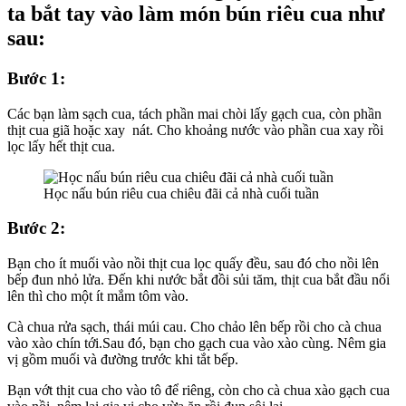
ta bắt tay vào làm món bún riêu cua như
sau:
Bước 1:
Các bạn làm sạch cua, tách phần mai chòi lấy gạch cua, còn phần
thịt cua giã hoặc xay nát. Cho khoảng nước vào phần cua xay rồi
lọc lấy hết thịt cua.
Học nấu bún riêu cua chiêu đãi cả nhà cuối tuần
Bước 2:
Bạn cho ít muối vào nồi thịt cua lọc quấy đều, sau đó cho nồi lên
bếp đun nhỏ lửa. Đến khi nước bắt đồi sủi tăm, thịt cua bắt đầu nổi
lên thì cho một ít mắm tôm vào.
Cà chua rửa sạch, thái múi cau. Cho chảo lên bếp rồi cho cà chua
vào xào chín tới.Sau đó, bạn cho gạch cua vào xào cùng. Nêm gia
vị gồm muối và đường trước khi tắt bếp.
Bạn vớt thịt cua cho vào tô để riêng, còn cho cà chua xào gạch cua