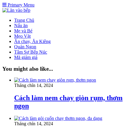
momwrites
handshose
non liner
Autoplex
PT Sheng Yue Industry Indonesia
Tren rambut pria
PaceSal Vibes
Inspirasi Hidup Bahagia
5 Tren Desain Grafis | Kobra Insight
Resurge Vintage - Eksplorasi Passion, Tren, dan Inspirasi Lintas Zaman
Dunia Baking, Tren Roti, dan Inspirasi Kuliner - MaggieBreads
Tribun Warga | Suara Rakyat, Kabar Nyata.
Lensa Masyarakat
Lensa Global
Muscle Old School
gacor
slot
link gacor
Akar Peluang
Sinyal Cuan
Jejaring Hoki
Profit Bisnis
Pilar Profit
Arus Dana
Wiraforia
Lentera Publik
Catatan Bumi
Info Warga
Ruang Ulas
Kabar Vision
Suara Digital
Jejak Literasi
Pusat Naratif
slot gacor
slot gacor
slot gacor
Paradis Perdu
KKCN News
Dai Kuan Bei
Somist Institute
Cari Fakta
MIMI News
Topik Panas
Hot Selebriti
Kilas Kabar
Portal Usaha
situs gacor
sensasi gacor
pola gacor
mimislot gacor
slot gacor
situs gacor
link gacor
mimislot terpercaya
sensasi gacor
pola slot gacor
mimi slot gacor
slot gacor
situs gacor
link gacor
Primary Menu
Trang Chủ
Nấu ăn
Mẹ và Bé
Mẹo Vặt
Ăn chay, Ăn Kiêng
Quán Ngon
Tâm Sự Bếp Núc
Mã giảm giá
You might also like...
Tháng chín 14, 2024
Cách làm nem chay giòn rụm, thơm
ngon
Tháng chín 14, 2024