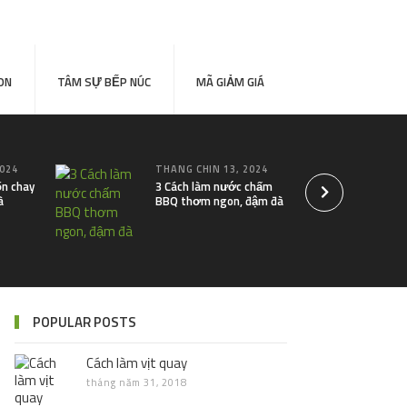
ON
TÂM SỰ BẾP NÚC
MÃ GIẢM GIÁ
2024
THÁNG CHÍN 13, 2024
ốn chay
3 Cách làm nước chấm
à
BBQ thơm ngon, đậm đà
POPULAR POSTS
Cách làm vịt quay
tháng năm 31, 2018