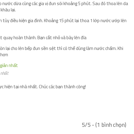
o nước dừa cùng các gia vị đun sôi khoảng 5 phút. Sau đó thoa lên da
khâu lại.
n tùy điều kiện gia đình. Khoảng 15 phút lại thoa 1 lớp nước ướp lên
t quay hoàn thành. Bạn cắt nhỏ và bày lên đĩa
n lại cho lên bếp đun sền sệt thì có thể dùng làm nước chấm. Khi
 hơn
 nhất
c hiện tại nhà nhất. Chúc các bạn thành công!
5/5 - (1 bình chọn)