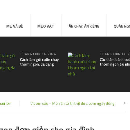
MẸ VÀ BÉ
MẸO VẶT
ĂN CHAY, ĂN KIÊNG
QUÁN NG
THÁNG CHÍN 14, 2024
THÁNG CHÍN 14, 
Cách làm gỏi cuốn chay
Cách làm bánh cu
thơm ngon, đa dạng
thơm ngon tại nh
mau lớn
Vịt om sấu – Món ăn từ thịt vịt đưa cơm ngày đông
gon đơn giản cho gia đình