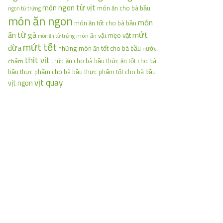
món ngon từ vịt
món ăn cho bà bầu
ngon từ trứng
món ăn ngon
món
món ăn tốt cho bà bầu
ăn từ gà
mứt
mẹo vặt
món ăn vặt
món ăn từ trứng
mứt tết
dừa
những món ăn tốt cho bà bầu
nước
thịt vịt
thức ăn cho bà bầu
thức ăn tốt cho bà
chấm
bầu
thực phẩm cho bà bầu
thực phẩm tốt cho bà bầu
vịt quay
vịt ngon