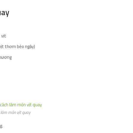
uay
 vịt
vịt thơm béo ngậy)
 hương
 làm món vịt quay
g.