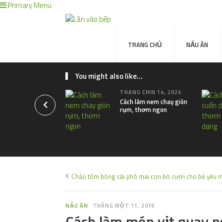
momwrites
handshose
non liner
Autoplex
PT Sheng Yue Industry Indonesia
Tren rambut pria
PaceSal Vibes
Inspirasi Hidup Bahagia
5 Tren Desain Grafis | Kobra Insight
Resurge Vintage - Eksplorasi Passion, Tren, dan Inspirasi Lintas Zaman
Dunia Baking, Tren Roti, dan Inspirasi Kuliner - MaggieBreads
Tribun Warga | Suara Rakyat, Kabar Nyata.
Lensa Masyarakat
Lensa Global
Muscle Old School
gacor
slot
link gacor
Akar Peluang
Sinyal Cuan
Jejaring Hoki
Profit Bisnis
Pilar Profit
Arus Dana
Wiraforia
Lentera Publik
Catatan Bumi
Info Warga
Ruang Ulas
Kabar Vision
Suara Digital
Jejak Literasi
Pusat Naratif
slot gacor
slot gacor
slot gacor
Paradis Perdu
KKCN News
Dai Kuan Bei
Somist Institute
Cari Fakta
MIMI News
Topik Panas
Hot Selebriti
Kilas Kabar
Portal Usaha
situs gacor
sensasi gacor
pola gacor
mimislot gacor
slot gacor
situs gacor
link gacor
mimislot terpercaya
sensasi gacor
pola slot gacor
mimi slot gacor
slot gacor
situs gacor
link gacor
Primary Menu
TRANG CHỦ
NẤU ĂN
You might also like...
THÁNG CHÍN 14, 2024
Cách làm nem chay giòn
rụm, thơm ngon
Cháo tôm bông cải phô mai con bò cười cho bé yêu 
NẤU ĂN
THÁNG MỘT 11, 2016
Cách làm món vịt quay n