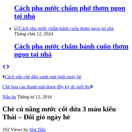
Cách pha nước chấm phở thơm ngon
tại nhà
Tháng chín 12, 2024
Cách pha nước chấm bánh cuốn thơm
ngon tại nhà
Cách nấu chè đậu xanh mát lạnh ngày hè
Chè hoa cau thanh mát đong đầy ký ức tuổi thơ
Nấu ăn
Tháng tư 12, 2016
Chè củ năng nước cốt dừa 3 màu kiểu
Thái – Đổi gió ngày hè
102 Views
by
Hạt Tiêu