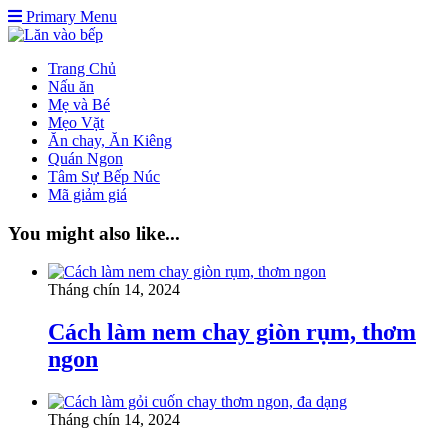
momwrites
handshose
non liner
Autoplex
PT Sheng Yue Industry Indonesia
Tren rambut pria
PaceSal Vibes
Inspirasi Hidup Bahagia
5 Tren Desain Grafis | Kobra Insight
Resurge Vintage - Eksplorasi Passion, Tren, dan Inspirasi Lintas Zaman
Dunia Baking, Tren Roti, dan Inspirasi Kuliner - MaggieBreads
Tribun Warga | Suara Rakyat, Kabar Nyata.
Lensa Masyarakat
Lensa Global
Muscle Old School
gacor
slot
link gacor
Akar Peluang
Sinyal Cuan
Jejaring Hoki
Profit Bisnis
Pilar Profit
Arus Dana
Wiraforia
Lentera Publik
Catatan Bumi
Info Warga
Ruang Ulas
Kabar Vision
Suara Digital
Jejak Literasi
Pusat Naratif
slot gacor
slot gacor
slot gacor
Paradis Perdu
KKCN News
Dai Kuan Bei
Somist Institute
Cari Fakta
MIMI News
Topik Panas
Hot Selebriti
Kilas Kabar
Portal Usaha
situs gacor
sensasi gacor
pola gacor
mimislot gacor
slot gacor
situs gacor
link gacor
mimislot terpercaya
sensasi gacor
pola slot gacor
mimi slot gacor
slot gacor
situs gacor
link gacor
Primary Menu
Trang Chủ
Nấu ăn
Mẹ và Bé
Mẹo Vặt
Ăn chay, Ăn Kiêng
Quán Ngon
Tâm Sự Bếp Núc
Mã giảm giá
You might also like...
Tháng chín 14, 2024
Cách làm nem chay giòn rụm, thơm
ngon
Tháng chín 14, 2024