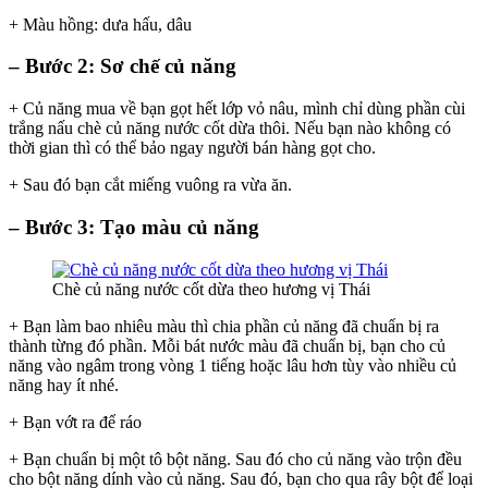
+ Màu hồng: dưa hấu, dâu
– Bước 2: Sơ chế củ năng
+ Củ năng mua về bạn gọt hết lớp vỏ nâu, mình chỉ dùng phần cùi
trắng nấu chè củ năng nước cốt dừa thôi. Nếu bạn nào không có
thời gian thì có thể bảo ngay người bán hàng gọt cho.
+ Sau đó bạn cắt miếng vuông ra vừa ăn.
– Bước 3: Tạo màu củ năng
Chè củ năng nước cốt dừa theo hương vị Thái
+ Bạn làm bao nhiêu màu thì chia phần củ năng đã chuẩn bị ra
thành từng đó phần. Mỗi bát nước màu đã chuẩn bị, bạn cho củ
năng vào ngâm trong vòng 1 tiếng hoặc lâu hơn tùy vào nhiều củ
năng hay ít nhé.
+ Bạn vớt ra để ráo
+ Bạn chuẩn bị một tô bột năng. Sau đó cho củ năng vào trộn đều
cho bột năng dính vào củ năng. Sau đó, bạn cho qua rây bột để loại