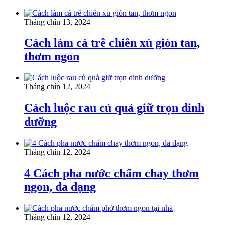
Tháng chín 13, 2024
Cách làm cá trê chiên xù giòn tan,
thơm ngon
Tháng chín 12, 2024
Cách luộc rau củ quả giữ trọn dinh
dưỡng
Tháng chín 12, 2024
4 Cách pha nước chấm chay thơm
ngon, đa dạng
Tháng chín 12, 2024