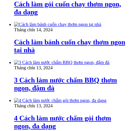
Cách làm gỏi cuốn chay thơm ngon,
đa dạng
Tháng chín 14, 2024
Cách làm bánh cuốn chay thơm ngon
tại nhà
Tháng chín 13, 2024
3 Cách làm nước chấm BBQ thơm
ngon, đậm đà
Tháng chín 13, 2024
4 Cách làm nước chấm gỏi thơm
ngon, đa dạng