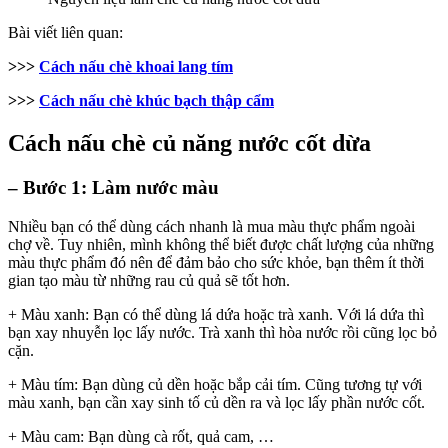
Bài viết liên quan:
>>>
Cách nấu chè khoai lang tím
>>>
Cách nấu chè khúc bạch thập cẩm
Cách nấu chè củ năng nước cốt dừa
– Bước 1: Làm nước màu
Nhiều bạn có thể dùng cách nhanh là mua màu thực phẩm ngoài
chợ về. Tuy nhiên, mình không thể biết được chất lượng của những
màu thực phẩm đó nên để đảm bảo cho sức khỏe, bạn thêm ít thời
gian tạo màu từ những rau củ quả sẽ tốt hơn.
+ Màu xanh: Bạn có thể dùng lá dứa hoặc trà xanh. Với lá dứa thì
bạn xay nhuyễn lọc lấy nước. Trà xanh thì hòa nước rồi cũng lọc bỏ
cặn.
+ Màu tím: Bạn dùng củ dền hoặc bắp cải tím. Cũng tương tự với
màu xanh, bạn cần xay sinh tố củ dền ra và lọc lấy phần nước cốt.
+ Màu cam: Bạn dùng cà rốt, quả cam, …