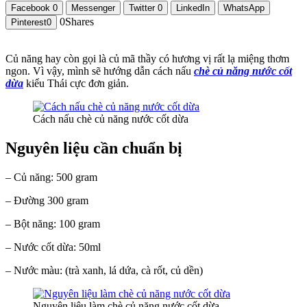
Facebook
0
Messenger
Twitter
0
LinkedIn
WhatsApp
0
Shares
Pinterest
0
Củ năng hay còn gọi là củ mã thầy có hương vị rất lạ miệng thơm
ngon. Vì vậy, mình sẽ hướng dẫn cách nấu
chè củ năng nước cốt
dừa
kiểu Thái cực đơn giản.
Cách nấu chè củ năng nước cốt dừa
Nguyên liệu cần chuẩn bị
– Củ năng: 500 gram
– Đường 300 gram
– Bột năng: 100 gram
– Nước cốt dừa: 50ml
– Nước màu: (trà xanh, lá dứa, cà rốt, củ dền)
Nguyên liệu làm chè củ năng nước cốt dừa