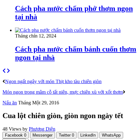
Cách pha nước chấm phở thơm ngon
tại nhà
Tháng chín 12, 2024
Cách pha nước chấm bánh cuốn thơm
ngon tại nhà
Ngon ngất ngây với món Thịt kho tàu chiên giòn
Món ngon trong mâm cỗ tất niên, mực chiên xù với xốt thơm
Nấu ăn
Tháng Một 29, 2016
Cua lột chiên giòn, giòn ngon ngày tết
48 Views
by
Phương Diện
Facebook
0
Messenger
Twitter
0
LinkedIn
WhatsApp