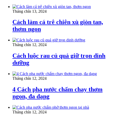
Tháng chín 13, 2024
Cách làm cá trê chiên xù giòn tan,
thơm ngon
Tháng chín 12, 2024
Cách luộc rau củ quả giữ trọn dinh
dưỡng
Tháng chín 12, 2024
4 Cách pha nước chấm chay thơm
ngon, đa dạng
Tháng chín 12, 2024