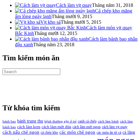
Cách làm vịt quay
Tháng năm 31, 2018
Cá chép kho măng
ấm lòng ngày lạnh
Tháng mười 9, 2015
Vịt kho sả
Tháng mười 5, 2015
Cách làm món vịt quay
Bắc Kinh
Tháng mười 12, 2015
Cách làm bánh bao nhân
đậu xanh
Tháng năm 23, 2018
Tìm kiếm món ăn
Từ khóa tìm kiếm
bánh trung thu
canh cá chép
bệnh thường gặp ở trẻ
cách làm bánh
bánh bao
cách làm
cách làm kem
cách làm mứt dừa
cách làm mứt ngon
cách làm vịt quay
bánh bao
cách nấu chè ngon
các món chè ngon
cá lăng
cá chép kho
các món ăn từ cá