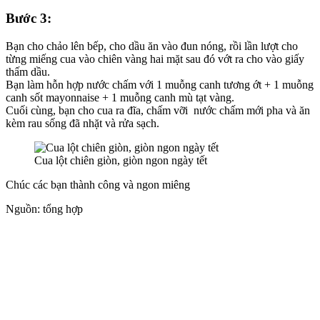
Bước 3:
Bạn cho chảo lên bếp, cho dầu ăn vào đun nóng, rồi lần lượt cho
từng miếng cua vào chiên vàng hai mặt sau đó vớt ra cho vào giấy
thấm dầu.
Bạn làm hỗn hợp nước chấm với 1 muỗng canh tương ớt + 1 muỗng
canh sốt mayonnaise + 1 muỗng canh mù tạt vàng.
Cuối cùng, bạn cho cua ra đĩa, chấm vỡi nước chấm mới pha và ăn
kèm rau sống đã nhặt và rửa sạch.
Cua lột chiên giòn, giòn ngon ngày tết
Chúc các bạn thành công và ngon miêng
Nguồn: tổng hợp