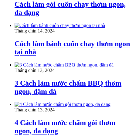
Cách làm gỏi cuốn chay thơm ngon,
đa dạng
Tháng chín 14, 2024
Cách làm bánh cuốn chay thơm ngon
tại nhà
Tháng chín 13, 2024
3 Cách làm nước chấm BBQ thơm
ngon, đậm đà
Tháng chín 13, 2024
4 Cách làm nước chấm gỏi thơm
ngon, đa dạng