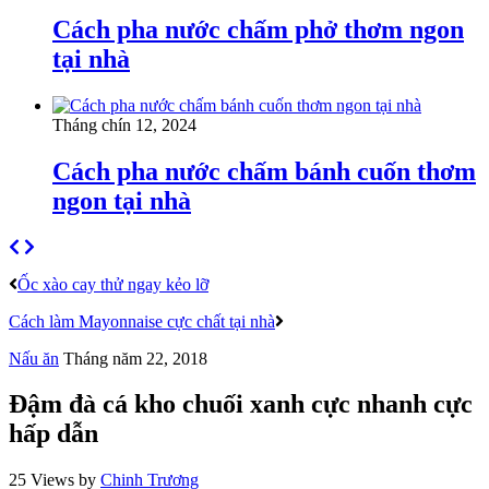
Cách pha nước chấm phở thơm ngon
tại nhà
Tháng chín 12, 2024
Cách pha nước chấm bánh cuốn thơm
ngon tại nhà
Ốc xào cay thử ngay kẻo lỡ
Cách làm Mayonnaise cực chất tại nhà
Nấu ăn
Tháng năm 22, 2018
Đậm đà cá kho chuối xanh cực nhanh cực
hấp dẫn
25 Views
by
Chinh Trương