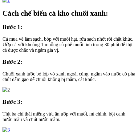
Cách chế biến cá kho chuối xanh:
Bước 1:
Cá mua về làm sạch, bóp với muối hạt, rửa sạch nhớt rồi chặt khúc.
Ướp cá với khoảng 1 muỗng cà phê muối tinh trong 30 phút để thịt
cá được chắc và ngấm gia vị.
Bước 2:
Chuối xanh tước bỏ lớp vỏ xanh ngoài cùng, ngâm vào nước có pha
chút dấm gạo để chuối không bị thâm, cắt khúc.
Bước 3:
Thịt ba chỉ thái miếng vừa ăn ướp với muối, mì chính, bột canh,
nước màu và chút nước mắm.