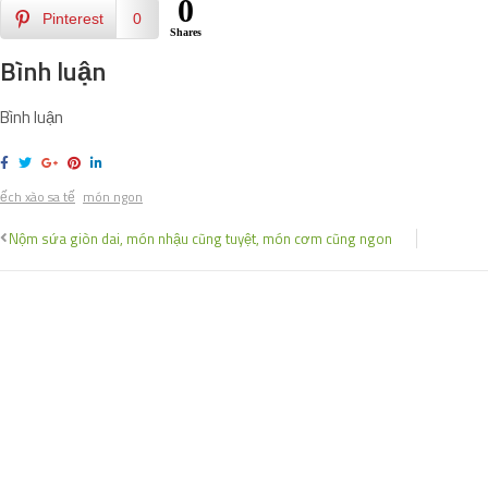
0
Pinterest
0
Shares
Bình luận
Bình luận
ếch xào sa tế
món ngon
Nộm sứa giòn dai, món nhậu cũng tuyệt, món cơm cũng ngon