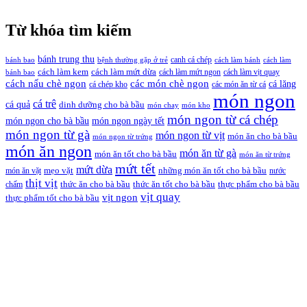
Từ khóa tìm kiếm
bánh trung thu
canh cá chép
bệnh thường gặp ở trẻ
cách làm bánh
bánh bao
cách làm
cách làm kem
cách làm mứt dừa
cách làm mứt ngon
cách làm vịt quay
bánh bao
cách nấu chè ngon
các món chè ngon
cá lăng
cá chép kho
các món ăn từ cá
món ngon
cá trê
cá quả
dinh dưỡng cho bà bầu
món kho
món chay
món ngon từ cá chép
món ngon cho bà bầu
món ngon ngày tết
món ngon từ gà
món ngon từ vịt
món ăn cho bà bầu
món ngon từ trứng
món ăn ngon
món ăn từ gà
món ăn tốt cho bà bầu
món ăn từ trứng
mứt tết
mứt dừa
mẹo vặt
những món ăn tốt cho bà bầu
món ăn vặt
nước
thịt vịt
thức ăn cho bà bầu
thức ăn tốt cho bà bầu
thực phẩm cho bà bầu
chấm
vịt quay
vịt ngon
thực phẩm tốt cho bà bầu