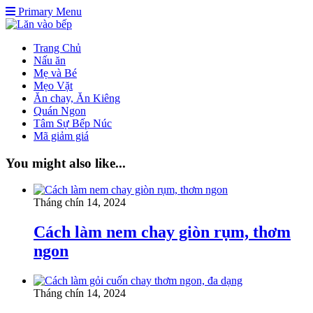
momwrites
handshose
non liner
Autoplex
PT Sheng Yue Industry Indonesia
Tren rambut pria
PaceSal Vibes
Inspirasi Hidup Bahagia
5 Tren Desain Grafis | Kobra Insight
Resurge Vintage - Eksplorasi Passion, Tren, dan Inspirasi Lintas Zaman
Dunia Baking, Tren Roti, dan Inspirasi Kuliner - MaggieBreads
Tribun Warga | Suara Rakyat, Kabar Nyata.
Lensa Masyarakat
Lensa Global
Muscle Old School
gacor
slot
link gacor
Akar Peluang
Sinyal Cuan
Jejaring Hoki
Profit Bisnis
Pilar Profit
Arus Dana
Wiraforia
Lentera Publik
Catatan Bumi
Info Warga
Ruang Ulas
Kabar Vision
Suara Digital
Jejak Literasi
Pusat Naratif
slot gacor
slot gacor
slot gacor
Paradis Perdu
KKCN News
Dai Kuan Bei
Somist Institute
Cari Fakta
MIMI News
Topik Panas
Hot Selebriti
Kilas Kabar
Portal Usaha
situs gacor
sensasi gacor
pola gacor
mimislot gacor
slot gacor
situs gacor
link gacor
mimislot terpercaya
sensasi gacor
pola slot gacor
mimi slot gacor
slot gacor
situs gacor
link gacor
Primary Menu
Trang Chủ
Nấu ăn
Mẹ và Bé
Mẹo Vặt
Ăn chay, Ăn Kiêng
Quán Ngon
Tâm Sự Bếp Núc
Mã giảm giá
You might also like...
Tháng chín 14, 2024
Cách làm nem chay giòn rụm, thơm
ngon
Tháng chín 14, 2024