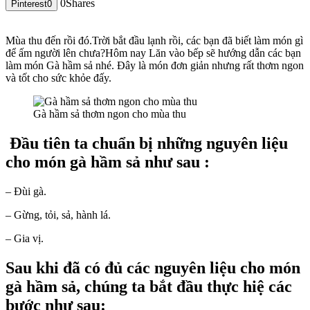
0
Shares
Pinterest
0
Mùa thu đến rồi đó.Trời bắt đầu lạnh rồi, các bạn đã biết làm món gì
để ấm người lên chưa?Hôm nay Lăn vào bếp sẽ hướng dẫn các bạn
làm món Gà hầm sả nhé. Đây là món đơn giản nhưng rất thơm ngon
và tốt cho sức khỏe đấy.
Gà hầm sả thơm ngon cho mùa thu
Đầu tiên ta chuẩn bị những nguyên liệu
cho món gà hầm sả như sau :
– Đùi gà.
– Gừng, tỏi, sả, hành lá.
– Gia vị.
Sau khi đã có đủ các nguyên liệu cho món
gà hầm sả, chúng ta bắt đầu thực hiệ các
bước như sau: