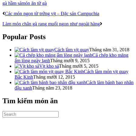
gà hầm sả
món ăn từ gà
Các món ngon từ trứng vịt – Đặc sản Campuchia
Làm món chân gà rang muối ngon như ngoài hàng
Popular Posts
Cách làm vịt quay
Tháng năm 31, 2018
Cá chép kho măng
ấm lòng ngày lạnh
Tháng mười 9, 2015
Vịt kho sả
Tháng mười 5, 2015
Cách làm món vịt quay
Bắc Kinh
Tháng mười 12, 2015
Cách làm bánh bao nhân
đậu xanh
Tháng năm 23, 2018
Tìm kiếm món ăn