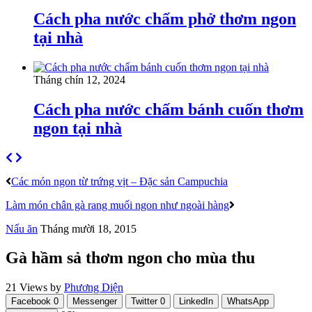
Cách pha nước chấm phở thơm ngon
tại nhà
Tháng chín 12, 2024
Cách pha nước chấm bánh cuốn thơm
ngon tại nhà
Các món ngon từ trứng vịt – Đặc sản Campuchia
Làm món chân gà rang muối ngon như ngoài hàng
Nấu ăn
Tháng mười 18, 2015
Gà hầm sả thơm ngon cho mùa thu
21 Views
by
Phương Diện
Facebook
0
Messenger
Twitter
0
LinkedIn
WhatsApp