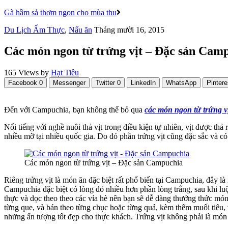
Gà hầm sả thơm ngon cho mùa thu
Du Lịch Ẩm Thực
,
Nấu ăn
Tháng mười 16, 2015
Các món ngon từ trứng vịt – Đặc sản Cam
165 Views
by
Hạt Tiêu
Facebook
0
Messenger
Twitter
0
LinkedIn
WhatsApp
Pintere
Đến với Campuchia, bạn không thể bỏ qua
các món ngon từ trứng v
Nổi tiếng với nghề nuôi thả vịt trong điều kiện tự nhiên, vịt được thả
nhiều mỡ tại nhiều quốc gia. Do đó phần trứng vịt cũng đặc sắc và c
Các món ngon từ trứng vịt – Đặc sản Campuchia
Riêng trứng vịt là món ăn đặc biệt rất phổ biến tại Campuchia, đây 
Campuchia đặc biệt có lòng đỏ nhiều hơn phần lòng trắng, sau khi l
thực và dọc theo theo các vỉa hè nên bạn sẽ dễ dàng thưởng thức món
từng que, và bán theo từng chục hoặc từng quả, kèm thêm muối tiêu,
những ấn tượng tốt đẹp cho thực khách. Trứng vịt không phải là món ă