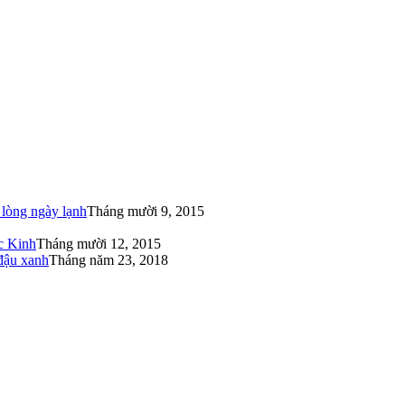
lòng ngày lạnh
Tháng mười 9, 2015
c Kinh
Tháng mười 12, 2015
đậu xanh
Tháng năm 23, 2018