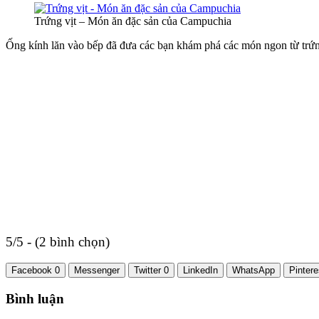
Trứng vịt – Món ăn đặc sản của Campuchia
Ống kính lăn vào bếp đã đưa các bạn khám phá các món ngon từ trứng
5/5 - (2 bình chọn)
Facebook
0
Messenger
Twitter
0
LinkedIn
WhatsApp
Pintere
Bình luận