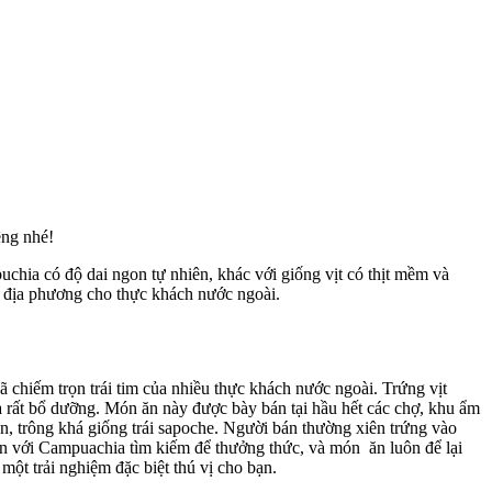
êng nhé!
mpuchia có độ dai ngon tự nhiên, khác với giống vịt có thịt mềm và
ăn địa phương cho thực khách nước ngoài.
 chiếm trọn trái tim của nhiều thực khách nước ngoài. Trứng vịt
à rất bổ dưỡng. Món ăn này được bày bán tại hầu hết các chợ, khu ẩm
n, trông khá giống trái sapoche. Người bán thường xiên trứng vào
đến với Campuachia tìm kiếm để thưởng thức, và món ăn luôn để lại
một trải nghiệm đặc biệt thú vị cho bạn.