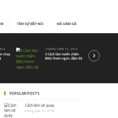
ON
TÂM SỰ BẾP NÚC
MÃ GIẢM GIÁ
2024
THÁNG CHÍN 13, 2024
ốn chay
3 Cách làm nước chấm
à
BBQ thơm ngon, đậm đà
POPULAR POSTS
Cách làm vịt quay
tháng năm 31, 2018