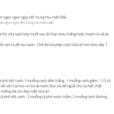
gon ngon ngày tết trung thu miền Bắc
ỏi hôi ,rửa sạch bóp muối sau đó bóp rượu trắng hoặc chanh rùi xả lại
 vớt ra để ráo nước . Chẻ đôi bỏ phần ruột thái lát hơi chéo dầy 1
à phê bột canh, 1 muỗng canh diệu trắng , 1 muỗng canh giấm , 1 /3 củ
đó vớt tai heo ra rửa lại nước đun sôi để nguội cho tai hết chất
 miếng dài cho đẹp mắt vừa ăn .
cà phê bột canh , 2 muỗng cà phê nước mắm, 2 muỗng canh đường ,