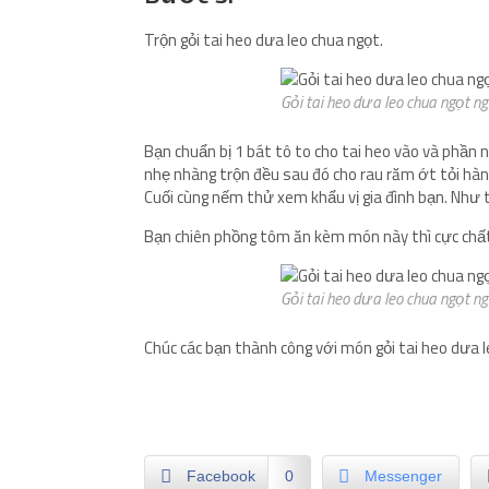
Trộn gỏi tai heo dưa leo chua ngọt.
Gỏi tai heo dưa leo chua ngọt n
Bạn chuẩn bị 1 bát tô to cho tai heo vào và phần 
nhẹ nhàng trộn đều sau đó cho rau răm ớt tỏi hành
Cuối cùng nếm thử xem khẩu vị gia đình bạn. Như t
Bạn chiên phồng tôm ăn kèm món này thì cực chất
Gỏi tai heo dưa leo chua ngọt n
Chúc các bạn thành công với món gỏi tai heo dưa l
Facebook
0
Messenger