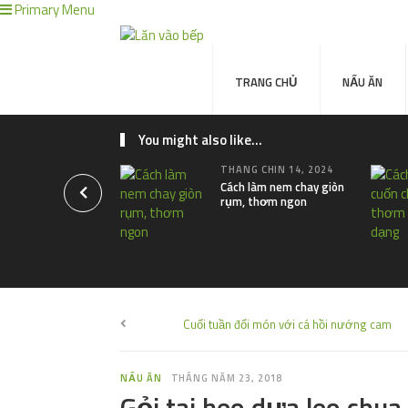
momwrites
handshose
non liner
Autoplex
PT Sheng Yue Industry Indonesia
Tren rambut pria
PaceSal Vibes
Inspirasi Hidup Bahagia
5 Tren Desain Grafis | Kobra Insight
Resurge Vintage - Eksplorasi Passion, Tren, dan Inspirasi Lintas Zaman
Dunia Baking, Tren Roti, dan Inspirasi Kuliner - MaggieBreads
Tribun Warga | Suara Rakyat, Kabar Nyata.
Lensa Masyarakat
Lensa Global
Muscle Old School
gacor
slot
link gacor
Akar Peluang
Sinyal Cuan
Jejaring Hoki
Profit Bisnis
Pilar Profit
Arus Dana
Wiraforia
Lentera Publik
Catatan Bumi
Info Warga
Ruang Ulas
Kabar Vision
Suara Digital
Jejak Literasi
Pusat Naratif
slot gacor
slot gacor
slot gacor
Paradis Perdu
KKCN News
Dai Kuan Bei
Somist Institute
Cari Fakta
MIMI News
Topik Panas
Hot Selebriti
Kilas Kabar
Portal Usaha
situs gacor
sensasi gacor
pola gacor
mimislot gacor
slot gacor
situs gacor
link gacor
mimislot terpercaya
sensasi gacor
pola slot gacor
mimi slot gacor
slot gacor
situs gacor
link gacor
Primary Menu
TRANG CHỦ
NẤU ĂN
You might also like...
THÁNG CHÍN 14, 2024
Cách làm nem chay giòn
rụm, thơm ngon
Cuối tuần đổi món với cá hồi nướng cam
NẤU ĂN
THÁNG NĂM 23, 2018
Gỏi tai heo dưa leo chua