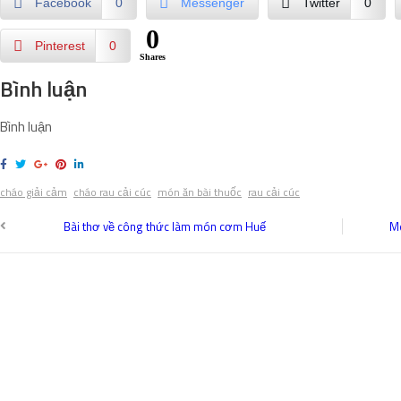
Facebook
0
Messenger
Twitter
0
0
Pinterest
0
Shares
Bình luận
Bình luận
cháo giải cảm
cháo rau cải cúc
món ăn bài thuốc
rau cải cúc
Bài thơ về công thức làm món cơm Huế
M