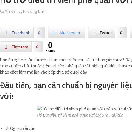
63 Views
by
Phương Diện
Facebook
0
Messenger
Twitter
0
0
Pinterest
0
Shares
Bạn đã nghe hoặc thưởng thức món cháo rau cải cúc bao giờ chưa? Đây
trong những bài thuốc điều trị viêm phế quản rất hiệu quả. Nếu chưa b
khảo cách làm mà lăn vào bếp chia sẻ dưới đây.
Đầu tiên, bạn cần chuẩn bị nguyên liệ
với:
Hỗ trợ điều trị viêm phế quản với cháo rau cải cúc
200g rau cải cúc