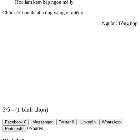
Học làm kem bắp ngon mê ly
Chúc các bạn thành công và ngon miệng
Nguồn: Tổng hợp
5/5 - (1 bình chọn)
Facebook
0
Messenger
Twitter
0
LinkedIn
WhatsApp
0
Shares
Pinterest
0