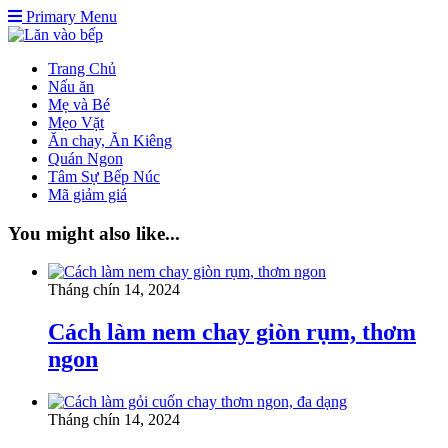
momwrites
handshose
non liner
Autoplex
PT Sheng Yue Industry Indonesia
Tren rambut pria
PaceSal Vibes
Inspirasi Hidup Bahagia
5 Tren Desain Grafis | Kobra Insight
Resurge Vintage - Eksplorasi Passion, Tren, dan Inspirasi Lintas Zaman
Dunia Baking, Tren Roti, dan Inspirasi Kuliner - MaggieBreads
Tribun Warga | Suara Rakyat, Kabar Nyata.
Lensa Masyarakat
Lensa Global
Muscle Old School
gacor
slot
link gacor
Akar Peluang
Sinyal Cuan
Jejaring Hoki
Profit Bisnis
Pilar Profit
Arus Dana
Wiraforia
Lentera Publik
Catatan Bumi
Info Warga
Ruang Ulas
Kabar Vision
Suara Digital
Jejak Literasi
Pusat Naratif
slot gacor
slot gacor
slot gacor
Paradis Perdu
KKCN News
Dai Kuan Bei
Somist Institute
Cari Fakta
MIMI News
Topik Panas
Hot Selebriti
Kilas Kabar
Portal Usaha
situs gacor
sensasi gacor
pola gacor
mimislot gacor
slot gacor
situs gacor
link gacor
mimislot terpercaya
sensasi gacor
pola slot gacor
mimi slot gacor
slot gacor
situs gacor
link gacor
Primary Menu
Trang Chủ
Nấu ăn
Mẹ và Bé
Mẹo Vặt
Ăn chay, Ăn Kiêng
Quán Ngon
Tâm Sự Bếp Núc
Mã giảm giá
You might also like...
Tháng chín 14, 2024
Cách làm nem chay giòn rụm, thơm
ngon
Tháng chín 14, 2024