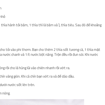
m
 nhỏ
 thìa hành tỏi băm, 1 thìa thì là băm và ½ thìa tiêu. Sau đó để khoảng
 cho tỏi vào phi thơm. Bạn cho thêm 2 thìa sốt tương cà, 1 thìa mật
ìa nước chanh và 1 ít nước bột năng. Trộn đều rồi đun sôi. Khi nước
g rồi cho lá húng lủi vào chiên nhanh rồi vớt ra.
chín vàng giòn. Khi cá chín bạn vớt ra và để dáo dầu.
à dưới nước sốt lên trên.
m nóng.