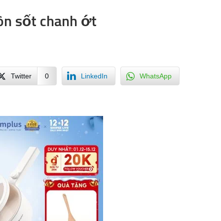
òn sốt chanh ớt
Twitter
0
LinkedIn
WhatsApp