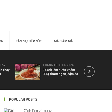
ON
TÂM SỰ BẾP NÚC
MÃ GIẢM GIÁ
2024
THÁNG CHÍN 13, 2024
ốn chay
3 Cách làm nước chấm
à
BBQ thơm ngon, đậm đà
POPULAR POSTS
Cách làm vịt quay