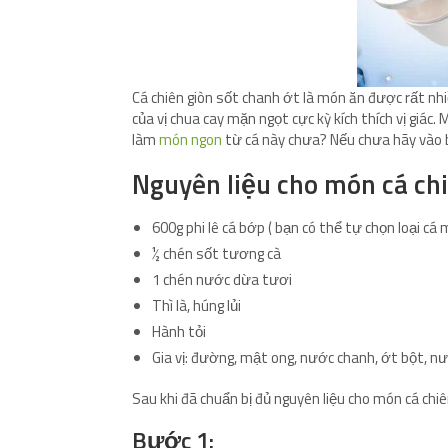
Cá chiên giòn sốt chanh ớt là món ăn được rất nhi
của vị chua cay mặn ngọt cực kỳ kích thích vị giá
làm
món ngon
từ cá này chưa? Nếu chưa hãy vào b
Nguyên liệu cho món cá ch
600g phi lê cá bớp ( bạn có thể tự chọn loại cá
½ chén sốt tương cà
1 chén nước dừa tươi
Thì là, húng lủi
Hành tỏi
Gia vị: đường, mật ong, nước chanh, ớt bột, n
Sau khi đã chuẩn bị đủ nguyên liệu cho món cá chi
Bước 1: