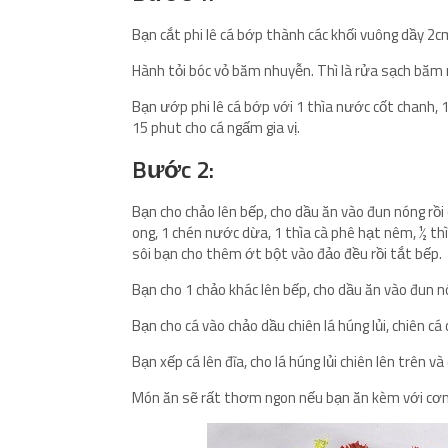
Bạn cắt phi lê cá bớp thành các khối vuông dầy 2c
Hành tỏi bóc vỏ băm nhuyễn. Thì là rửa sạch băm
Bạn ướp phi lê cá bớp với 1 thìa nước cốt chanh, 1
15 phut cho cá ngấm gia vị.
Bước 2:
Bạn cho chảo lên bếp, cho dầu ăn vào đun nóng rồi
ong, 1 chén nước dừa, 1 thìa cà phê hạt nêm, ½ th
sôi bạn cho thêm ớt bột vào đảo đều rồi tắt bếp.
Bạn cho 1 chảo khác lên bếp, cho dầu ăn vào đun nón
Bạn cho cá vào chảo dầu chiên lá húng lủi, chiên cá 
Bạn xếp cá lên đĩa, cho lá húng lủi chiên lên trên v
Món ăn sẽ rất thơm ngon nếu bạn ăn kèm với cơ