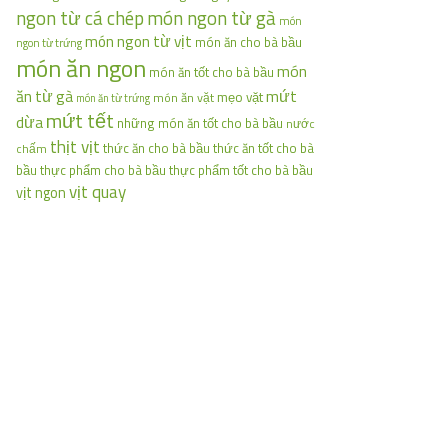
ngon từ cá chép
món ngon từ gà
món
món ngon từ vịt
món ăn cho bà bầu
ngon từ trứng
món ăn ngon
món
món ăn tốt cho bà bầu
ăn từ gà
mứt
mẹo vặt
món ăn vặt
món ăn từ trứng
mứt tết
dừa
những món ăn tốt cho bà bầu
nước
thịt vịt
thức ăn cho bà bầu
thức ăn tốt cho bà
chấm
bầu
thực phẩm cho bà bầu
thực phẩm tốt cho bà bầu
vịt quay
vịt ngon