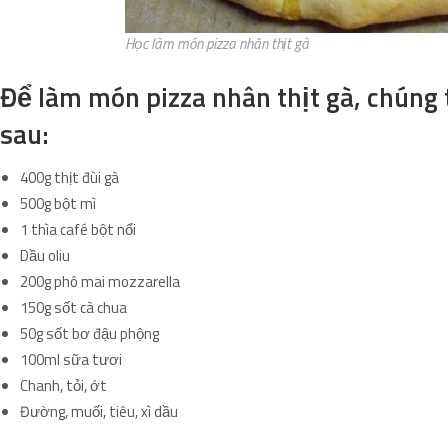
Học làm món pizza nhân thịt gà
Để làm món pizza nhân thịt gà, chúng
sau:
400g thịt đùi gà
500g bột mì
1 thìa café bột nổi
Dầu oliu
200g phô mai mozzarella
150g sốt cà chua
50g sốt bơ đậu phộng
100ml sữa tươi
Chanh, tỏi, ớt
Đường, muối, tiêu, xì dầu