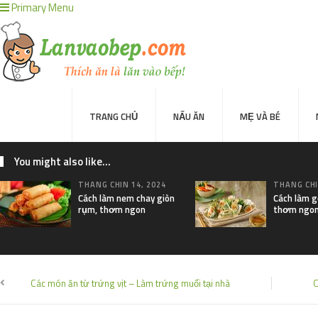
momwrites
handshose
non liner
Autoplex
PT Sheng Yue Industry Indonesia
Tren rambut pria
PaceSal Vibes
Inspirasi Hidup Bahagia
5 Tren Desain Grafis | Kobra Insight
Resurge Vintage - Eksplorasi Passion, Tren, dan Inspirasi Lintas Zaman
Dunia Baking, Tren Roti, dan Inspirasi Kuliner - MaggieBreads
Tribun Warga | Suara Rakyat, Kabar Nyata.
Lensa Masyarakat
Lensa Global
Muscle Old School
gacor
slot
link gacor
Akar Peluang
Sinyal Cuan
Jejaring Hoki
Profit Bisnis
Pilar Profit
Arus Dana
Wiraforia
Lentera Publik
Catatan Bumi
Info Warga
Ruang Ulas
Kabar Vision
Suara Digital
Jejak Literasi
Pusat Naratif
slot gacor
slot gacor
slot gacor
Paradis Perdu
KKCN News
Dai Kuan Bei
Somist Institute
Cari Fakta
MIMI News
Topik Panas
Hot Selebriti
Kilas Kabar
Portal Usaha
situs gacor
sensasi gacor
pola gacor
mimislot gacor
slot gacor
situs gacor
link gacor
mimislot terpercaya
sensasi gacor
pola slot gacor
mimi slot gacor
slot gacor
situs gacor
link gacor
Primary Menu
TRANG CHỦ
NẤU ĂN
MẸ VÀ BÉ
You might also like...
THÁNG CHÍN 14, 2024
THÁNG CHÍ
Cách làm nem chay giòn
Cách làm g
rụm, thơm ngon
thơm ngon
Các món ăn từ trứng vịt – Làm trứng muối tại nhà
C