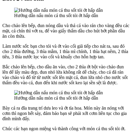
Hướng dẫn nấu món cá thu sốt tỏi ớt hấp dẫn
Cho chảo lên bếp, đun nóng dầu và thả cá vào rán cho vàng đều các
mặt, cá chín thì vớt ra, để vào giấy thấm dầu cho hút bớt phần dầu
ăn còn thừa.
Làm nước sốt: bạn cho tỏi và ớt vào cối giã tiếp cho nát ra, sau đó
cho 2 thìa đường, 3 thìa mắm, 1 thìa mì chính, 1 thìa hạt nêm, 2 thìa
tiêu, 3 thìa nước lọc vào cối và khuấy cho hỗn hợp tan.
Bắc chảo lên bếp, cho dầu ăn vào, cho 2 thìa ớt bột vào chảo đun
lên để lấy màu đẹp, đun nhỏ lửa không rất dễ cháy, cho cá đã rán
vào chảo và đổ từ từ nước sốt lên mặt cá, đun lửa nhỏ cho nước sốt
thấm đều vào cá, đun đến khi nước sốt keo lại sền sệt là được.
Hướng dẫn nấu món cá thu sốt tỏi ớt hấp dẫn
Bày cá ra đĩa trang trí dưa leo và ớt tỉa hoa. Món này ăn nóng với
cơm thì ngon hết sảy, đảm bảo bạn sẽ phải xới cơm liên tục cho gia
đình mình đấy.
Chúc các bạn ngon miệng và thành công với món cá thu sốt tỏi ớt.