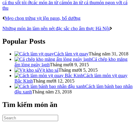
cá thu sốt tỏi ớt
các món ăn từ cá
món ăn từ cá thu
món ngon với cá
thu
Mẹo chọn trứng vịt lộn ngon, bổ dưỡng
Những món ăn làm nên nét đặc sắc cho ẩm thực Hà Nội
Popular Posts
Cách làm vịt quay
Tháng năm 31, 2018
Cá chép kho măng
ấm lòng ngày lạnh
Tháng mười 9, 2015
Vịt kho sả
Tháng mười 5, 2015
Cách làm món vịt quay
Bắc Kinh
Tháng mười 12, 2015
Cách làm bánh bao nhân
đậu xanh
Tháng năm 23, 2018
Tìm kiếm món ăn