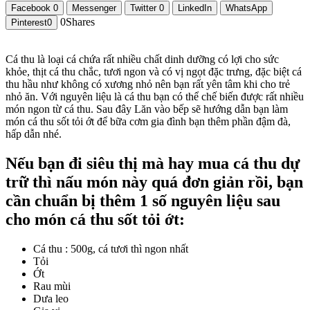
Facebook
0
Messenger
Twitter
0
LinkedIn
WhatsApp
0
Shares
Pinterest
0
Cá thu là loại cá chứa rất nhiều chất dinh dưỡng có lợi cho sức
khỏe, thịt cá thu chắc, tươi ngon và có vị ngọt đặc trưng, đặc biệt cá
thu hầu như không có xương nhỏ nên bạn rất yên tâm khi cho trẻ
nhỏ ăn. Với nguyên liệu là cá thu bạn có thể chế biến được rất nhiều
món ngon từ cá thu. Sau đây Lăn vào bếp sẽ hướng dẫn bạn làm
món cá thu sốt tỏi ớt để bữa cơm gia đình bạn thêm phần đậm đà,
hấp dẫn nhé.
Nếu bạn đi siêu thị mà hay mua cá thu dự
trữ thì nấu món này quá đơn giản rồi, bạn
cần chuẩn bị thêm 1 số nguyên liệu sau
cho món cá thu sốt tỏi ớt:
Cá thu : 500g, cá tươi thì ngon nhất
Tỏi
Ớt
Rau mùi
Dưa leo