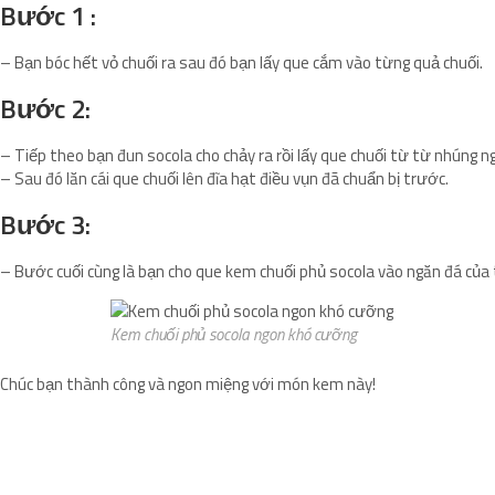
Bước 1 :
– Bạn bóc hết vỏ chuối ra sau đó bạn lấy que cắm vào từng quả chuối.
Bước 2:
– Tiếp theo bạn đun socola cho chảy ra rồi lấy que chuối từ từ nhúng n
– Sau đó lăn cái que chuối lên đĩa hạt điều vụn đã chuẩn bị trước.
Bước 3:
– Bước cuối cùng là bạn cho que kem chuối phủ socola vào ngăn đá của t
Kem chuối phủ socola ngon khó cưỡng
Chúc bạn thành công và ngon miệng với món kem này!