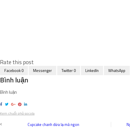
Rate this post
Facebook
0
Messenger
Twitter
0
LinkedIn
WhatsApp
Bình luận
Bình luận
Kem chuối phủ socola
Cupcake chanh dừa lạ mà ngon
N