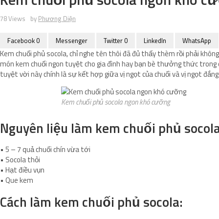
78 Views
by
Phương Diện
Facebook
0
Messenger
Twitter
0
LinkedIn
WhatsApp
Kem chuối phủ socola, chỉ nghe tên thôi đã đủ thấy thèm rồi phải không?
món kem chuối ngon tuyệt cho gia đình hay bạn bè thưởng thức trong c
tuyệt vời này chính là sự kết hợp giữa vị ngọt của chuối và vị ngọt đắn
Kem chuối phủ socola ngon khó cưỡng
Nguyên liệu làm kem chuối phủ socol
• 5 – 7 quả chuối chín vừa tới
• Socola thỏi
• Hạt điều vụn
• Que kem
Cách làm kem chuối phủ socola: