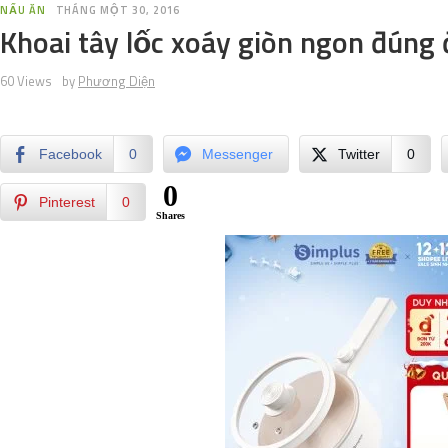
NẤU ĂN
THÁNG MỘT 30, 2016
Khoai tây lốc xoáy giòn ngon đúng 
60 Views
by
Phương Diện
Facebook
0
Messenger
Twitter
0
0
Pinterest
0
Shares