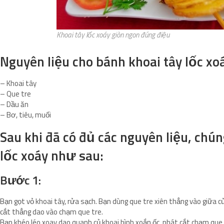
Khoai tây lốc xoáy giòn ngon đúng điệu
Nguyên liệu cho bánh khoai tây lốc xo
– Khoai tây
– Que tre
– Dầu ăn
– Bơ, tiêu, muối
Sau khi đã có đủ các nguyên liệu, chú
lốc xoáy như sau:
Bước 1:
Bạn gọt vỏ khoai tây, rửa sạch. Bạn dùng que tre xiên thẳng vào giữa c
cắt thẳng dao vào chạm que tre.
Bạn khéo léo xoay dao quanh củ khoai hình xoắn ốc, nhát cắt chạm que 