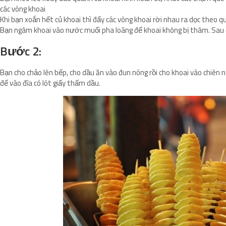
các vòng khoai
Khi bạn xoắn hết củ khoai thì đẩy các vòng khoai rời nhau ra dọc theo qu
Bạn ngâm khoai vào nước muối pha loãng để khoai không bị thâm. Sau đ
Bước 2:
Bạn cho chảo lên bếp, cho dầu ăn vào đun nóng rồi cho khoai vào chiên n
để vào đĩa có lót giấy thấm dầu.