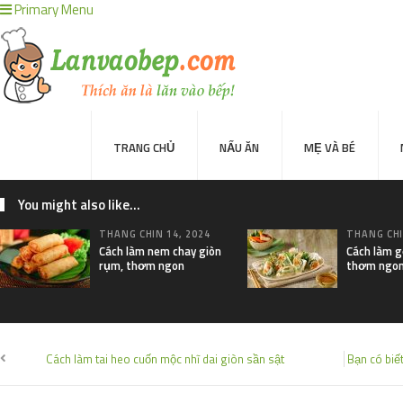
momwrites
handshose
non liner
Autoplex
PT Sheng Yue Industry Indonesia
Tren rambut pria
PaceSal Vibes
Inspirasi Hidup Bahagia
5 Tren Desain Grafis | Kobra Insight
Resurge Vintage - Eksplorasi Passion, Tren, dan Inspirasi Lintas Zaman
Dunia Baking, Tren Roti, dan Inspirasi Kuliner - MaggieBreads
Tribun Warga | Suara Rakyat, Kabar Nyata.
Lensa Masyarakat
Lensa Global
Muscle Old School
gacor
slot
link gacor
Akar Peluang
Sinyal Cuan
Jejaring Hoki
Profit Bisnis
Pilar Profit
Arus Dana
Wiraforia
Lentera Publik
Catatan Bumi
Info Warga
Ruang Ulas
Kabar Vision
Suara Digital
Jejak Literasi
Pusat Naratif
slot gacor
slot gacor
slot gacor
Paradis Perdu
KKCN News
Dai Kuan Bei
Somist Institute
Cari Fakta
MIMI News
Topik Panas
Hot Selebriti
Kilas Kabar
Portal Usaha
situs gacor
sensasi gacor
pola gacor
mimislot gacor
slot gacor
situs gacor
link gacor
mimislot terpercaya
sensasi gacor
pola slot gacor
mimi slot gacor
slot gacor
situs gacor
link gacor
Primary Menu
TRANG CHỦ
NẤU ĂN
MẸ VÀ BÉ
You might also like...
THÁNG CHÍN 14, 2024
THÁNG CHÍ
Cách làm nem chay giòn
Cách làm g
rụm, thơm ngon
thơm ngon
Cách làm tai heo cuốn mộc nhĩ dai giòn sần sật
Bạn có bi