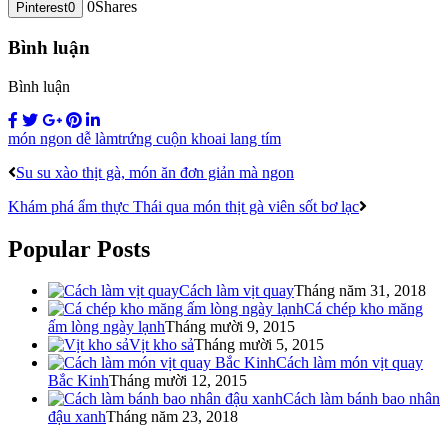
0
Shares
Pinterest
0
Bình luận
Bình luận
món ngon dễ làm
trứng cuộn khoai lang tím
Su su xào thịt gà, món ăn đơn giản mà ngon
Khám phá ẩm thực Thái qua món thịt gà viên sốt bơ lạc
Popular Posts
Cách làm vịt quay
Tháng năm 31, 2018
Cá chép kho măng
ấm lòng ngày lạnh
Tháng mười 9, 2015
Vịt kho sả
Tháng mười 5, 2015
Cách làm món vịt quay
Bắc Kinh
Tháng mười 12, 2015
Cách làm bánh bao nhân
đậu xanh
Tháng năm 23, 2018