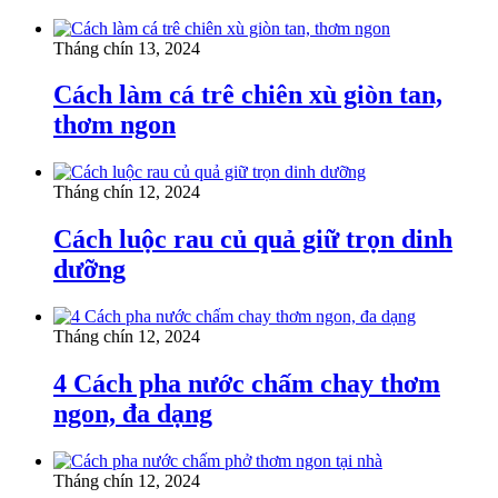
Tháng chín 13, 2024
Cách làm cá trê chiên xù giòn tan,
thơm ngon
Tháng chín 12, 2024
Cách luộc rau củ quả giữ trọn dinh
dưỡng
Tháng chín 12, 2024
4 Cách pha nước chấm chay thơm
ngon, đa dạng
Tháng chín 12, 2024