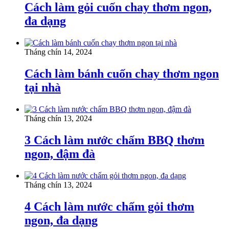
Cách làm gỏi cuốn chay thơm ngon,
đa dạng
Tháng chín 14, 2024
Cách làm bánh cuốn chay thơm ngon
tại nhà
Tháng chín 13, 2024
3 Cách làm nước chấm BBQ thơm
ngon, đậm đà
Tháng chín 13, 2024
4 Cách làm nước chấm gỏi thơm
ngon, đa dạng