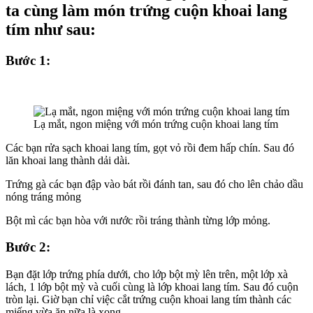
ta cùng làm món trứng cuộn khoai lang
tím như sau:
Bước 1:
Lạ mắt, ngon miệng với món trứng cuộn khoai lang tím
Các bạn rửa sạch khoai lang tím, gọt vỏ rồi đem hấp chín. Sau đó
lăn khoai lang thành dải dài.
Trứng gà các bạn đập vào bát rồi đánh tan, sau đó cho lên chảo dầu
nóng tráng mỏng
Bột mì các bạn hòa với nước rồi tráng thành từng lớp mỏng.
Bước 2:
Bạn đặt lớp trứng phía dưới, cho lớp bột mỳ lên trên, một lớp xà
lách, 1 lớp bột mỳ và cuối cùng là lớp khoai lang tím. Sau đó cuộn
tròn lại. Giờ bạn chỉ việc cắt trứng cuộn khoai lang tím thành các
miếng vừa ăn nữa là xong.