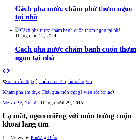
Cách pha nước chấm phở thơm ngon
tại nhà
Tháng chín 12, 2024
Cách pha nước chấm bánh cuốn thơm
ngon tại nhà
Su su xào thịt gà, món ăn đơn giản mà ngon
Khám phá ẩm thực Thái qua món thịt gà viên sốt bơ lạc
Mẹ và Bé
,
Nấu ăn
Tháng mười 29, 2015
Lạ mắt, ngon miệng với món trứng cuộn
khoai lang tím
111 Views
by
Phương Diện