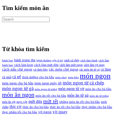
Tìm kiếm món ăn
Từ khóa tìm kiếm
bánh trung thu
canh cá chép
bệnh thường gặp ở trẻ
cách làm bánh
bánh bao
cách làm
cách làm kem
cách làm mứt dừa
cách làm mứt ngon
cách làm vịt quay
bánh bao
cách nấu chè ngon
các món chè ngon
cá lăng
cá chép kho
các món ăn từ cá
món ngon
cá trê
cá quả
dinh dưỡng cho bà bầu
món kho
món chay
món ngon từ cá chép
món ngon cho bà bầu
món ngon ngày tết
món ngon từ gà
món ngon từ vịt
món ăn cho bà bầu
món ngon từ trứng
món ăn ngon
món ăn từ gà
món ăn tốt cho bà bầu
món ăn từ trứng
mứt tết
mứt dừa
mẹo vặt
những món ăn tốt cho bà bầu
món ăn vặt
nước
thịt vịt
thức ăn cho bà bầu
thức ăn tốt cho bà bầu
thực phẩm cho bà bầu
chấm
vịt quay
vịt ngon
thực phẩm tốt cho bà bầu