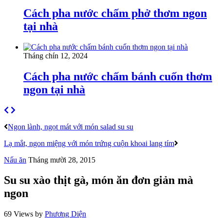
Cách pha nước chấm phở thơm ngon
tại nhà
Tháng chín 12, 2024
Cách pha nước chấm bánh cuốn thơm
ngon tại nhà
Ngon lành, ngọt mát với món salad su su
Lạ mắt, ngon miệng với món trứng cuộn khoai lang tím
Nấu ăn
Tháng mười 28, 2015
Su su xào thịt gà, món ăn đơn giản mà
ngon
69 Views
by
Phương Diện