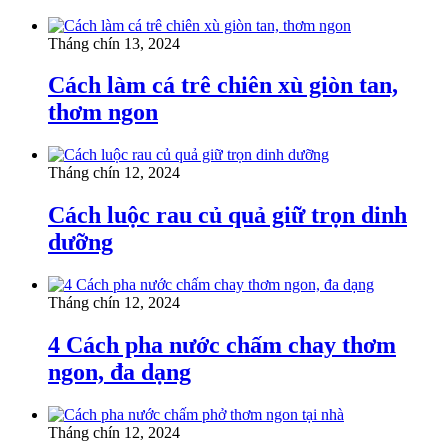
Tháng chín 13, 2024
Cách làm cá trê chiên xù giòn tan,
thơm ngon
Tháng chín 12, 2024
Cách luộc rau củ quả giữ trọn dinh
dưỡng
Tháng chín 12, 2024
4 Cách pha nước chấm chay thơm
ngon, đa dạng
Tháng chín 12, 2024