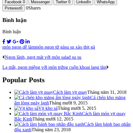
Facebook
0
Messenger
Twitter
0
LinkedIn
WhatsApp
0
Shares
Pinterest
0
Bình luận
Bình luận
món ngon dễ làm
món ngon từ gà
su su xào thịt gà
Ngon lành, ngọt mát với món salad su su
Lạ mắt, ngon miệng với món trứng cuộn khoai lang tím
Popular Posts
Cách làm vịt quay
Tháng năm 31, 2018
Cá chép kho măng
ấm lòng ngày lạnh
Tháng mười 9, 2015
Vịt kho sả
Tháng mười 5, 2015
Cách làm món vịt quay
Bắc Kinh
Tháng mười 12, 2015
Cách làm bánh bao nhân
đậu xanh
Tháng năm 23, 2018