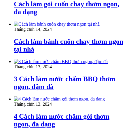
Cách làm gỏi cuốn chay thơm ngon,
đa dạng
Tháng chín 14, 2024
Cách làm bánh cuốn chay thơm ngon
tại nhà
Tháng chín 13, 2024
3 Cách làm nước chấm BBQ thơm
ngon, đậm đà
Tháng chín 13, 2024
4 Cách làm nước chấm gỏi thơm
ngon, đa dạng