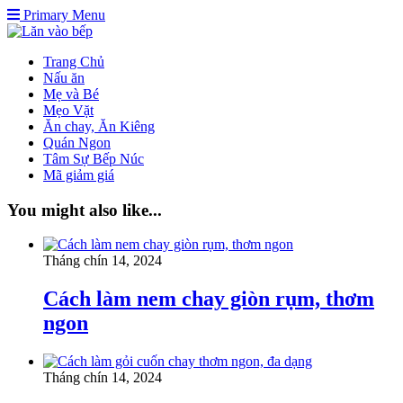
momwrites
handshose
non liner
Autoplex
PT Sheng Yue Industry Indonesia
Tren rambut pria
PaceSal Vibes
Inspirasi Hidup Bahagia
5 Tren Desain Grafis | Kobra Insight
Resurge Vintage - Eksplorasi Passion, Tren, dan Inspirasi Lintas Zaman
Dunia Baking, Tren Roti, dan Inspirasi Kuliner - MaggieBreads
Tribun Warga | Suara Rakyat, Kabar Nyata.
Lensa Masyarakat
Lensa Global
Muscle Old School
gacor
slot
link gacor
Akar Peluang
Sinyal Cuan
Jejaring Hoki
Profit Bisnis
Pilar Profit
Arus Dana
Wiraforia
Lentera Publik
Catatan Bumi
Info Warga
Ruang Ulas
Kabar Vision
Suara Digital
Jejak Literasi
Pusat Naratif
slot gacor
slot gacor
slot gacor
Paradis Perdu
KKCN News
Dai Kuan Bei
Somist Institute
Cari Fakta
MIMI News
Topik Panas
Hot Selebriti
Kilas Kabar
Portal Usaha
situs gacor
sensasi gacor
pola gacor
mimislot gacor
slot gacor
situs gacor
link gacor
mimislot terpercaya
sensasi gacor
pola slot gacor
mimi slot gacor
slot gacor
situs gacor
link gacor
Primary Menu
Trang Chủ
Nấu ăn
Mẹ và Bé
Mẹo Vặt
Ăn chay, Ăn Kiêng
Quán Ngon
Tâm Sự Bếp Núc
Mã giảm giá
You might also like...
Tháng chín 14, 2024
Cách làm nem chay giòn rụm, thơm
ngon
Tháng chín 14, 2024