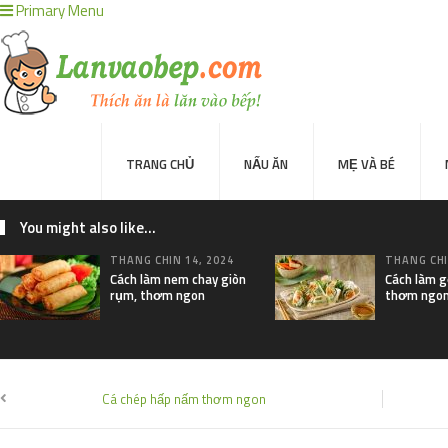
momwrites
handshose
non liner
Autoplex
PT Sheng Yue Industry Indonesia
Tren rambut pria
PaceSal Vibes
Inspirasi Hidup Bahagia
5 Tren Desain Grafis | Kobra Insight
Resurge Vintage - Eksplorasi Passion, Tren, dan Inspirasi Lintas Zaman
Dunia Baking, Tren Roti, dan Inspirasi Kuliner - MaggieBreads
Tribun Warga | Suara Rakyat, Kabar Nyata.
Lensa Masyarakat
Lensa Global
Muscle Old School
gacor
slot
link gacor
Akar Peluang
Sinyal Cuan
Jejaring Hoki
Profit Bisnis
Pilar Profit
Arus Dana
Wiraforia
Lentera Publik
Catatan Bumi
Info Warga
Ruang Ulas
Kabar Vision
Suara Digital
Jejak Literasi
Pusat Naratif
slot gacor
slot gacor
slot gacor
Paradis Perdu
KKCN News
Dai Kuan Bei
Somist Institute
Cari Fakta
MIMI News
Topik Panas
Hot Selebriti
Kilas Kabar
Portal Usaha
situs gacor
sensasi gacor
pola gacor
mimislot gacor
slot gacor
situs gacor
link gacor
mimislot terpercaya
sensasi gacor
pola slot gacor
mimi slot gacor
slot gacor
situs gacor
link gacor
Primary Menu
TRANG CHỦ
NẤU ĂN
MẸ VÀ BÉ
You might also like...
THÁNG CHÍN 14, 2024
THÁNG CHÍ
Cách làm nem chay giòn
Cách làm g
rụm, thơm ngon
thơm ngon
Cá chép hấp nấm thơm ngon