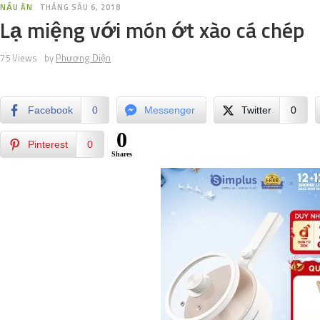
NẤU ĂN
THÁNG SÁU 6, 2018
Lạ miệng với món ớt xào cá chép
75 Views
by
Phương Diện
Facebook
0
Messenger
Twitter
0
0
Pinterest
0
Shares