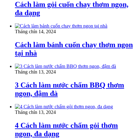
Cách làm gỏi cuốn chay thơm ngon,
đa dạng
Tháng chín 14, 2024
Cách làm bánh cuốn chay thơm ngon
tại nhà
Tháng chín 13, 2024
3 Cách làm nước chấm BBQ thơm
ngon, đậm đà
Tháng chín 13, 2024
4 Cách làm nước chấm gỏi thơm
ngon, đa dạng