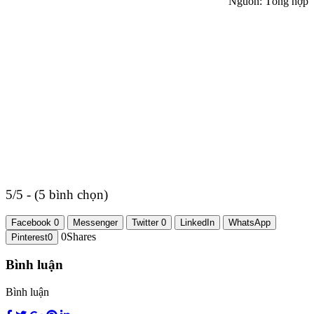
Nguồn: Tổng hợp
5/5 - (5 bình chọn)
Facebook
0
Messenger
Twitter
0
LinkedIn
WhatsApp
0
Shares
Pinterest
0
Bình luận
Bình luận