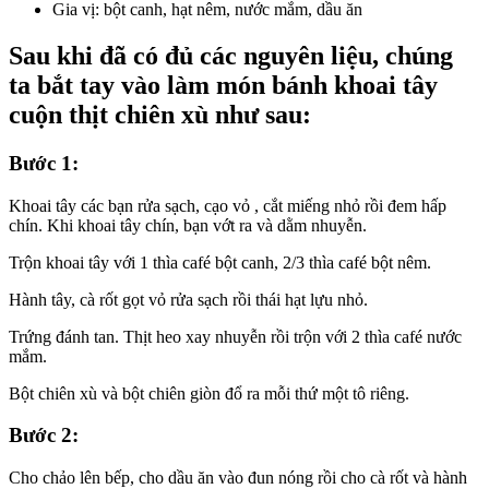
Gia vị: bột canh, hạt nêm, nước mắm, dầu ăn
Sau khi đã có đủ các nguyên liệu, chúng
ta bắt tay vào làm món bánh khoai tây
cuộn thịt chiên xù như sau:
Bước 1:
Khoai tây các bạn rửa sạch, cạo vỏ , cắt miếng nhỏ rồi đem hấp
chín. Khi khoai tây chín, bạn vớt ra và dằm nhuyễn.
Trộn khoai tây với 1 thìa café bột canh, 2/3 thìa café bột nêm.
Hành tây, cà rốt gọt vỏ rửa sạch rồi thái hạt lựu nhỏ.
Trứng đánh tan. Thịt heo xay nhuyễn rồi trộn với 2 thìa café nước
mắm.
Bột chiên xù và bột chiên giòn đổ ra mỗi thứ một tô riêng.
Bước 2:
Cho chảo lên bếp, cho dầu ăn vào đun nóng rồi cho cà rốt và hành