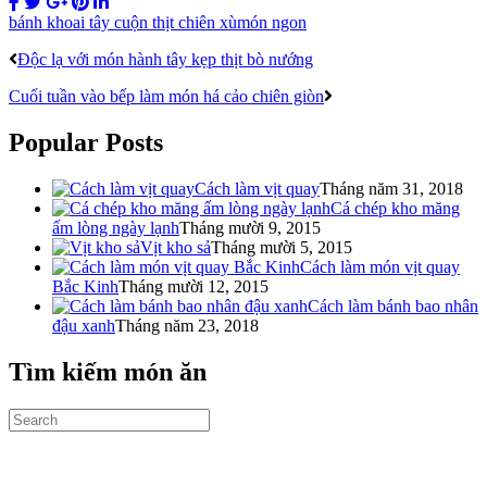
bánh khoai tây cuộn thịt chiên xù
món ngon
Độc lạ với món hành tây kẹp thịt bò nướng
Cuối tuần vào bếp làm món há cảo chiên giòn
Popular Posts
Cách làm vịt quay
Tháng năm 31, 2018
Cá chép kho măng
ấm lòng ngày lạnh
Tháng mười 9, 2015
Vịt kho sả
Tháng mười 5, 2015
Cách làm món vịt quay
Bắc Kinh
Tháng mười 12, 2015
Cách làm bánh bao nhân
đậu xanh
Tháng năm 23, 2018
Tìm kiếm món ăn