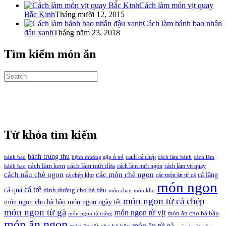
Cách làm món vịt quay
Bắc Kinh
Tháng mười 12, 2015
Cách làm bánh bao nhân
đậu xanh
Tháng năm 23, 2018
Tìm kiếm món ăn
Từ khóa tìm kiếm
bánh trung thu
canh cá chép
bệnh thường gặp ở trẻ
cách làm bánh
bánh bao
cách làm
cách làm kem
cách làm mứt dừa
cách làm mứt ngon
cách làm vịt quay
bánh bao
cách nấu chè ngon
các món chè ngon
cá lăng
cá chép kho
các món ăn từ cá
món ngon
cá trê
cá quả
dinh dưỡng cho bà bầu
món kho
món chay
món ngon từ cá chép
món ngon cho bà bầu
món ngon ngày tết
món ngon từ gà
món ngon từ vịt
món ăn cho bà bầu
món ngon từ trứng
món ăn ngon
món ăn từ gà