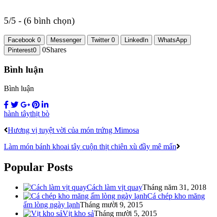
5/5 - (6 bình chọn)
Facebook
0
Messenger
Twitter
0
LinkedIn
WhatsApp
0
Shares
Pinterest
0
Bình luận
Bình luận
hành tây
thịt bò
Hương vị tuyệt vời của món trứng Mimosa
Làm món bánh khoai tây cuộn thịt chiên xù đầy mê mẩn
Popular Posts
Cách làm vịt quay
Tháng năm 31, 2018
Cá chép kho măng
ấm lòng ngày lạnh
Tháng mười 9, 2015
Vịt kho sả
Tháng mười 5, 2015