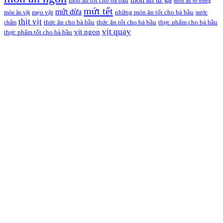
món ăn tốt cho bà bầu
món ăn từ trứng
mứt tết
mứt dừa
mẹo vặt
những món ăn tốt cho bà bầu
món ăn vặt
nước
thịt vịt
thức ăn cho bà bầu
thức ăn tốt cho bà bầu
thực phẩm cho bà bầu
chấm
vịt quay
vịt ngon
thực phẩm tốt cho bà bầu