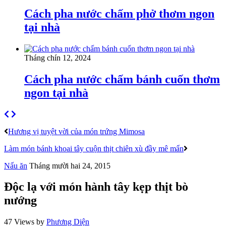
Cách pha nước chấm phở thơm ngon
tại nhà
Tháng chín 12, 2024
Cách pha nước chấm bánh cuốn thơm
ngon tại nhà
Hương vị tuyệt vời của món trứng Mimosa
Làm món bánh khoai tây cuộn thịt chiên xù đầy mê mẩn
Nấu ăn
Tháng mười hai 24, 2015
Độc lạ với món hành tây kẹp thịt bò
nướng
47 Views
by
Phương Diện