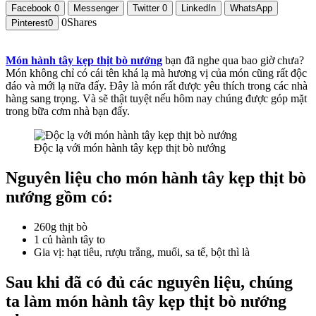
Facebook
0
Messenger
Twitter
0
LinkedIn
WhatsApp
0
Shares
Pinterest
0
Món hành tây kẹp thịt bò nướng
bạn đã nghe qua bao giờ chưa?
Món không chỉ có cái tên khá lạ mà hương vị của món cũng rất độc
đáo và mới lạ nữa đấy. Đây là món rất được yêu thích trong các nhà
hàng sang trọng. Và sẽ thật tuyệt nếu hôm nay chúng được góp mặt
trong bữa cơm nhà bạn đấy.
Độc lạ với món hành tây kẹp thịt bò nướng
Nguyên liệu cho món hành tây kẹp thịt bò
nướng gồm có:
260g thịt bò
1 củ hành tây to
Gia vị: hạt tiêu, rượu trắng, muối, sa tế, bột thì là
Sau khi đã có đủ các nguyên liệu, chúng
ta làm món hành tây kẹp thịt bò nướng