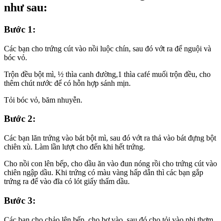
như sau:
Bước 1:
Các bạn cho trứng cút vào nồi luộc chín, sau đó vớt ra để nguội và
bóc vỏ.
Trộn đều bột mì, ½ thìa canh đường,1 thìa café muối trộn đều, cho
thêm chút nước để có hỗn hợp sánh mịn.
Tỏi bóc vỏ, băm nhuyễn.
Bước 2:
Các bạn lăn trứng vào bát bột mì, sau đó vớt ra thả vào bát đựng bột
chiên xù. Làm lần lượt cho đến khi hết trứng.
Cho nồi con lên bếp, cho dầu ăn vào đun nóng rồi cho trứng cút vào
chiên ngập dầu. Khi trứng có màu vàng hấp dẫn thì các bạn gắp
trứng ra để vào đĩa có lót giấy thấm dầu.
Bước 3:
Các bạn cho chảo lên bếp, cho bơ vào, sau đó cho tỏi vào phi thơm,