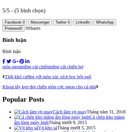
5/5 - (5 bình chọn)
Facebook
0
Messenger
Twitter
0
LinkedIn
WhatsApp
0
Shares
Pinterest
0
Bình luận
Bình luận
món ngon
trứng cút chiên
trứng cút chiên bơ
Thật khó cưỡng với món xúc xích bọc bột ngô
Khoai tây kẹp thịt chiên giòn cực ngon cho cả nhà
Popular Posts
Cách làm vịt quay
Tháng năm 31, 2018
Cá chép kho măng
ấm lòng ngày lạnh
Tháng mười 9, 2015
Vịt kho sả
Tháng mười 5, 2015