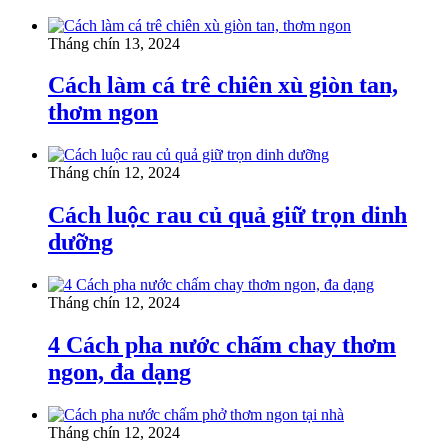
Tháng chín 13, 2024
Cách làm cá trê chiên xù giòn tan,
thơm ngon
Tháng chín 12, 2024
Cách luộc rau củ quả giữ trọn dinh
dưỡng
Tháng chín 12, 2024
4 Cách pha nước chấm chay thơm
ngon, đa dạng
Tháng chín 12, 2024