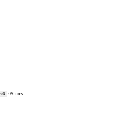
0
Shares
st
0