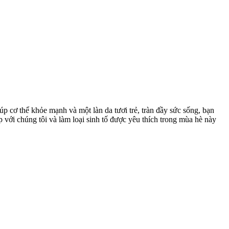
úp cơ thể khỏe mạnh và một làn da tươi trẻ, tràn đầy sức sống, bạn
 với chúng tôi và làm loại sinh tố được yêu thích trong mùa hè này