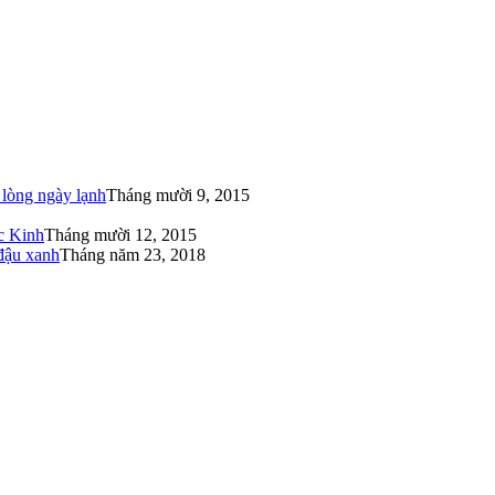
lòng ngày lạnh
Tháng mười 9, 2015
c Kinh
Tháng mười 12, 2015
đậu xanh
Tháng năm 23, 2018