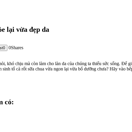
ỏe lại vừa đẹp da
0
Shares
st
0
mỏi, khó chịu mà còn làm cho làn da của chúng ta thiếu sức sống. Để gi
m sinh tố cà rốt sữa chua vừa ngon lại vừa bổ dưỡng chưa? Hãy vào bếp
m có: