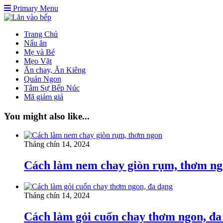
momwrites
handshose
non liner
Autoplex
PT Sheng Yue Industry Indonesia
Tren rambut pria
PaceSal Vibes
Inspirasi Hidup Bahagia
5 Tren Desain Grafis | Kobra Insight
Resurge Vintage - Eksplorasi Passion, Tren, dan Inspirasi Lintas Zaman
Dunia Baking, Tren Roti, dan Inspirasi Kuliner - MaggieBreads
Tribun Warga | Suara Rakyat, Kabar Nyata.
Lensa Masyarakat
Lensa Global
Muscle Old School
gacor
slot
link gacor
Akar Peluang
Sinyal Cuan
Jejaring Hoki
Profit Bisnis
Pilar Profit
Arus Dana
Wiraforia
Lentera Publik
Catatan Bumi
Info Warga
Ruang Ulas
Kabar Vision
Suara Digital
Jejak Literasi
Pusat Naratif
slot gacor
slot gacor
slot gacor
Paradis Perdu
KKCN News
Dai Kuan Bei
Somist Institute
Cari Fakta
MIMI News
Topik Panas
Hot Selebriti
Kilas Kabar
Portal Usaha
situs gacor
sensasi gacor
pola gacor
mimislot gacor
slot gacor
situs gacor
link gacor
mimislot terpercaya
sensasi gacor
pola slot gacor
mimi slot gacor
slot gacor
situs gacor
link gacor
Primary Menu
Trang Chủ
Nấu ăn
Mẹ và Bé
Mẹo Vặt
Ăn chay, Ăn Kiêng
Quán Ngon
Tâm Sự Bếp Núc
Mã giảm giá
You might also like...
Tháng chín 14, 2024
Cách làm nem chay giòn rụm, thơm n
Tháng chín 14, 2024
Cách làm gỏi cuốn chay thơm ngon, đa