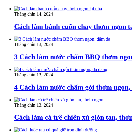
Tháng chín 14, 2024
Cách làm bánh cuốn chay thơm ngon t
Tháng chín 13, 2024
3 Cách làm nước chấm BBQ thơm ngo
Tháng chín 13, 2024
4 Cách làm nước chấm gỏi thơm ngon,
Tháng chín 13, 2024
Cách làm cá trê chiên xù giòn tan, th