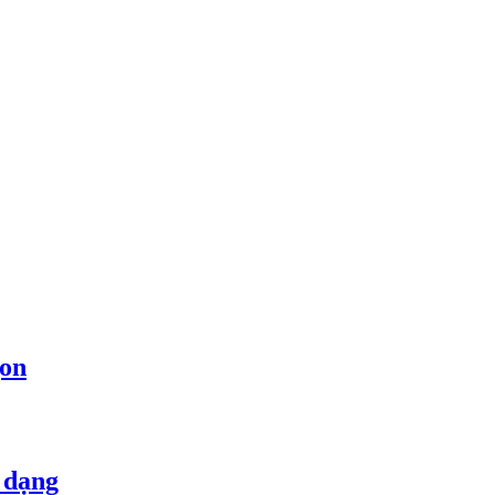
gon
 dạng