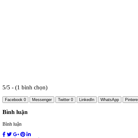
5/5 - (1 bình chọn)
Facebook
0
Messenger
Twitter
0
LinkedIn
WhatsApp
Pintere
Bình luận
Bình luận