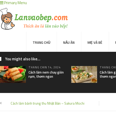
momwrites
handshose
non liner
Autoplex
PT Sheng Yue Industry Indonesia
Tren rambut pria
PaceSal Vibes
Inspirasi Hidup Bahagia
5 Tren Desain Grafis | Kobra Insight
Resurge Vintage - Eksplorasi Passion, Tren, dan Inspirasi Lintas Zaman
Dunia Baking, Tren Roti, dan Inspirasi Kuliner - MaggieBreads
Tribun Warga | Suara Rakyat, Kabar Nyata.
Lensa Masyarakat
Lensa Global
Muscle Old School
gacor
slot
link gacor
Akar Peluang
Sinyal Cuan
Jejaring Hoki
Profit Bisnis
Pilar Profit
Arus Dana
Wiraforia
Lentera Publik
Catatan Bumi
Info Warga
Ruang Ulas
Kabar Vision
Suara Digital
Jejak Literasi
Pusat Naratif
slot gacor
slot gacor
slot gacor
Paradis Perdu
KKCN News
Dai Kuan Bei
Somist Institute
Cari Fakta
MIMI News
Topik Panas
Hot Selebriti
Kilas Kabar
Portal Usaha
situs gacor
sensasi gacor
pola gacor
mimislot gacor
slot gacor
situs gacor
link gacor
mimislot terpercaya
sensasi gacor
pola slot gacor
mimi slot gacor
slot gacor
situs gacor
link gacor
Primary Menu
TRANG CHỦ
NẤU ĂN
MẸ VÀ BÉ
You might also like...
THÁNG CHÍN 14, 2024
THÁNG CHÍ
Cách làm nem chay giòn
Cách làm g
rụm, thơm ngon
thơm ngon
Cách làm bánh trung thu Nhật Bản – Sakura Mochi