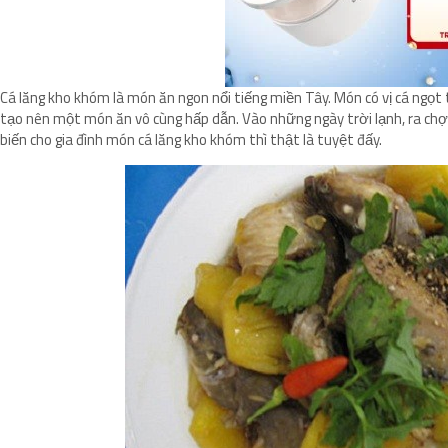
Cá lăng kho khóm là món ăn ngon nổi tiếng miền Tây. Món có vị cá ngọt 
tạo nên một món ăn vô cùng hấp dẫn. Vào những ngày trời lạnh, ra chợ
biến cho gia đình món cá lăng kho khóm thì thật là tuyệt đấy.