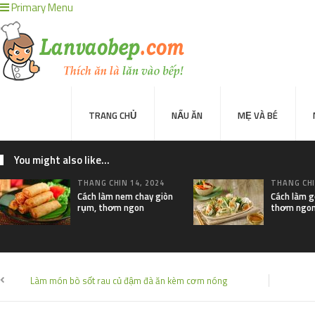
momwrites
handshose
non liner
Autoplex
PT Sheng Yue Industry Indonesia
Tren rambut pria
PaceSal Vibes
Inspirasi Hidup Bahagia
5 Tren Desain Grafis | Kobra Insight
Resurge Vintage - Eksplorasi Passion, Tren, dan Inspirasi Lintas Zaman
Dunia Baking, Tren Roti, dan Inspirasi Kuliner - MaggieBreads
Tribun Warga | Suara Rakyat, Kabar Nyata.
Lensa Masyarakat
Lensa Global
Muscle Old School
gacor
slot
link gacor
Akar Peluang
Sinyal Cuan
Jejaring Hoki
Profit Bisnis
Pilar Profit
Arus Dana
Wiraforia
Lentera Publik
Catatan Bumi
Info Warga
Ruang Ulas
Kabar Vision
Suara Digital
Jejak Literasi
Pusat Naratif
slot gacor
slot gacor
slot gacor
Paradis Perdu
KKCN News
Dai Kuan Bei
Somist Institute
Cari Fakta
MIMI News
Topik Panas
Hot Selebriti
Kilas Kabar
Portal Usaha
situs gacor
sensasi gacor
pola gacor
mimislot gacor
slot gacor
situs gacor
link gacor
mimislot terpercaya
sensasi gacor
pola slot gacor
mimi slot gacor
slot gacor
situs gacor
link gacor
Primary Menu
TRANG CHỦ
NẤU ĂN
MẸ VÀ BÉ
You might also like...
THÁNG CHÍN 14, 2024
THÁNG CHÍ
Cách làm nem chay giòn
Cách làm g
rụm, thơm ngon
thơm ngon
Làm món bò sốt rau củ đậm đà ăn kèm cơm nóng