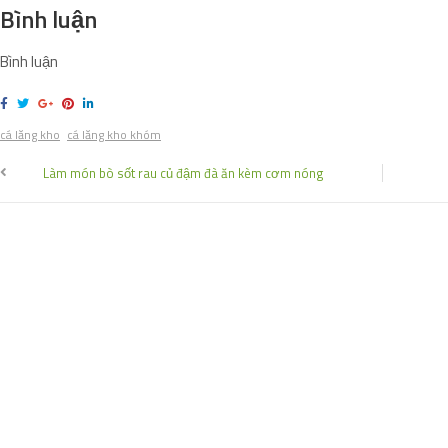
Bình luận
Bình luận
cá lăng kho
cá lăng kho khóm
Làm món bò sốt rau củ đậm đà ăn kèm cơm nóng