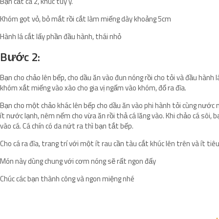
Bạn cắt cá 2, khúc tùy ý.
Khóm gọt vỏ, bỏ mắt rồi cắt làm miếng dày khoảng 5cm
Hành lá cắt lấy phần đầu hành, thái nhỏ
Bước 2:
Bạn cho chảo lên bếp, cho dầu ăn vào đun nóng rồi cho tỏi và đầu hành l
khóm xắt miếng vào xào cho gia vị ngấm vào khóm, đổ ra đĩa.
Bạn cho một chảo khác lên bếp cho dầu ăn vào phi hành tỏi cùng nướ
ít nước lạnh, nêm nếm cho vừa ăn rồi thả cá lăng vào. Khi chảo cá sôi, b
vào cá. Cá chín có da nứt ra thì bạn tắt bếp.
Cho cá ra đĩa, trang trí với một ít rau cần tàu cắt khúc lên trên và ít tiêu
Món này dùng chung với cơm nóng sẽ rất ngon đấy
Chúc các bạn thành công và ngon miệng nhé