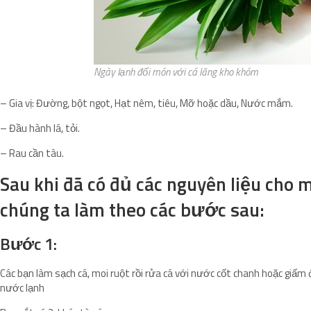
Ngày lạnh đổi món với cá lăng kho khóm
– Gia vị: Đường, bột ngọt, Hạt nêm, tiêu, Mỡ hoặc dầu, Nước mắm.
– Đầu hành lá, tỏi.
– Rau cần tàu.
Sau khi đã có đủ các nguyên liệu cho 
chúng ta làm theo các bước sau:
Bước 1:
Các bạn làm sạch cá, moi ruột rồi rửa cá với nước cốt chanh hoặc giấm 
nước lạnh