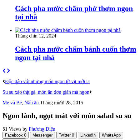
Cách pha nước chấm phở thơm ngon
tại nhà
Tháng chín 12, 2024
Cách pha nước chấm bánh cuốn thơm
ngon tại nhà
Độc đáo với những món ngon từ vịt mới lạ
Su su xào thịt gà, món ăn đơn giản mà ngon
Mẹ và Bé
,
Nấu ăn
Tháng mười 28, 2015
Ngon lành, ngọt mát với món salad su su
51 Views
by
Phương Diện
Facebook
0
Messenger
Twitter
0
LinkedIn
WhatsApp