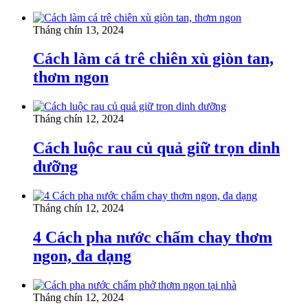
Tháng chín 13, 2024
Cách làm cá trê chiên xù giòn tan,
thơm ngon
Tháng chín 12, 2024
Cách luộc rau củ quả giữ trọn dinh
dưỡng
Tháng chín 12, 2024
4 Cách pha nước chấm chay thơm
ngon, đa dạng
Tháng chín 12, 2024