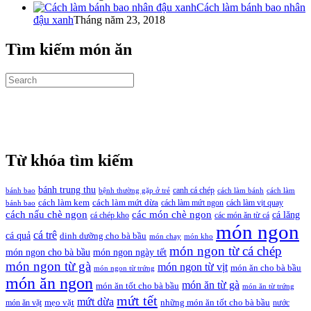
Cách làm bánh bao nhân
đậu xanh
Tháng năm 23, 2018
Tìm kiếm món ăn
Từ khóa tìm kiếm
bánh trung thu
canh cá chép
bệnh thường gặp ở trẻ
cách làm bánh
bánh bao
cách làm
cách làm kem
cách làm mứt dừa
cách làm mứt ngon
cách làm vịt quay
bánh bao
cách nấu chè ngon
các món chè ngon
cá lăng
cá chép kho
các món ăn từ cá
món ngon
cá trê
cá quả
dinh dưỡng cho bà bầu
món kho
món chay
món ngon từ cá chép
món ngon cho bà bầu
món ngon ngày tết
món ngon từ gà
món ngon từ vịt
món ăn cho bà bầu
món ngon từ trứng
món ăn ngon
món ăn từ gà
món ăn tốt cho bà bầu
món ăn từ trứng
mứt tết
mứt dừa
mẹo vặt
những món ăn tốt cho bà bầu
món ăn vặt
nước