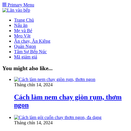
momwrites
handshose
non liner
Autoplex
PT Sheng Yue Industry Indonesia
Tren rambut pria
PaceSal Vibes
Inspirasi Hidup Bahagia
5 Tren Desain Grafis | Kobra Insight
Resurge Vintage - Eksplorasi Passion, Tren, dan Inspirasi Lintas Zaman
Dunia Baking, Tren Roti, dan Inspirasi Kuliner - MaggieBreads
Tribun Warga | Suara Rakyat, Kabar Nyata.
Lensa Masyarakat
Lensa Global
Muscle Old School
gacor
slot
link gacor
Akar Peluang
Sinyal Cuan
Jejaring Hoki
Profit Bisnis
Pilar Profit
Arus Dana
Wiraforia
Lentera Publik
Catatan Bumi
Info Warga
Ruang Ulas
Kabar Vision
Suara Digital
Jejak Literasi
Pusat Naratif
slot gacor
slot gacor
slot gacor
Paradis Perdu
KKCN News
Dai Kuan Bei
Somist Institute
Cari Fakta
MIMI News
Topik Panas
Hot Selebriti
Kilas Kabar
Portal Usaha
situs gacor
sensasi gacor
pola gacor
mimislot gacor
slot gacor
situs gacor
link gacor
mimislot terpercaya
sensasi gacor
pola slot gacor
mimi slot gacor
slot gacor
situs gacor
link gacor
Primary Menu
Trang Chủ
Nấu ăn
Mẹ và Bé
Mẹo Vặt
Ăn chay, Ăn Kiêng
Quán Ngon
Tâm Sự Bếp Núc
Mã giảm giá
You might also like...
Tháng chín 14, 2024
Cách làm nem chay giòn rụm, thơm
ngon
Tháng chín 14, 2024