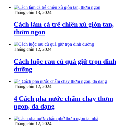
Tháng chín 13, 2024
Cách làm cá trê chiên xù giòn tan,
thơm ngon
Tháng chín 12, 2024
Cách luộc rau củ quả giữ trọn dinh
dưỡng
Tháng chín 12, 2024
4 Cách pha nước chấm chay thơm
ngon, đa dạng
Tháng chín 12, 2024