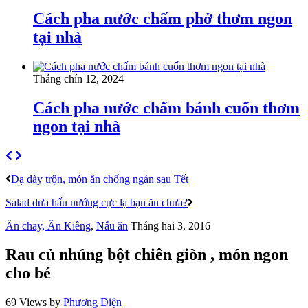
Cách pha nước chấm phở thơm ngon
tại nhà
Tháng chín 12, 2024
Cách pha nước chấm bánh cuốn thơm
ngon tại nhà
Dạ dày trộn, món ăn chống ngán sau Tết
Salad dưa hấu nướng cực lạ bạn ăn chưa?
Ăn chay, Ăn Kiêng
,
Nấu ăn
Tháng hai 3, 2016
Rau củ nhúng bột chiên giòn , món ngon
cho bé
69 Views
by
Phương Diện