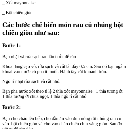
_ Xốt mayonnaise
_ Bột chiên giòn
Các bước chế biến món rau củ nhúng bột
chiên giòn như sau:
Bước 1:
Bạn nhặt và rửa sạch rau tần ô rồi để ráo
Khoai lang cạo vỏ, rửa sạch và cắt lát dày 0,5 cm. Sau đó bạn ngâm
khoai vào nước có pha ít muối. Hành tây cắt khoanh tròn.
Ngò rí nhặt rửa sạch và cắt nhỏ.
Bạn pha nước xốt theo tỉ lệ 2 thìa xốt mayonnaise, 1 thìa tương ớt,
1 thìa tương ớt chua ngọt, 1 thìa ngò rí cắt nhỏ.
Bước 2:
Bạn cho chảo lên bếp, cho dầu ăn vào đun nóng rồi nhúng rau củ
vào bột chiên giòn và cho vào chảo chiên chín vàng giòn. Sau đó
vớt ra để ráo dầu.