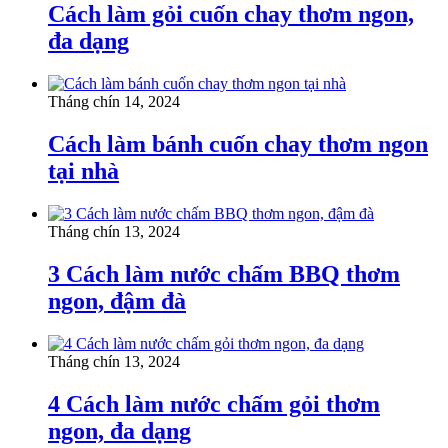
Cách làm gỏi cuốn chay thơm ngon,
đa dạng
Tháng chín 14, 2024
Cách làm bánh cuốn chay thơm ngon
tại nhà
Tháng chín 13, 2024
3 Cách làm nước chấm BBQ thơm
ngon, đậm đà
Tháng chín 13, 2024
4 Cách làm nước chấm gỏi thơm
ngon, đa dạng